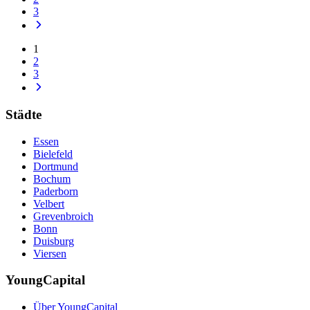
3
1
2
3
Städte
Essen
Bielefeld
Dortmund
Bochum
Paderborn
Velbert
Grevenbroich
Bonn
Duisburg
Viersen
YoungCapital
Über YoungCapital