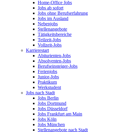
Home-Office Jobs
Jobs ab sofort
Jobs ohne Berufserfahrung
Jobs im Ausland
Nebenjobs
Stellenangebote
Tätigkeitsbereiche
Teilzeit-Jobs
Vollzeit-Jobs
Karrierestart
Abiturienten-Jobs
Absolventen-Jobs
Berufseinsteiger-Jobs
Ferienjobs
Junior-Jobs
Praktikum
Werkstudent
Jobs nach Stadt
Jobs Berlin
Jobs Dortmund
Jobs Düsseldorf
Jobs Frankfurt am Main
Jobs Köln
Jobs München
Stellenangebote nach Stadt