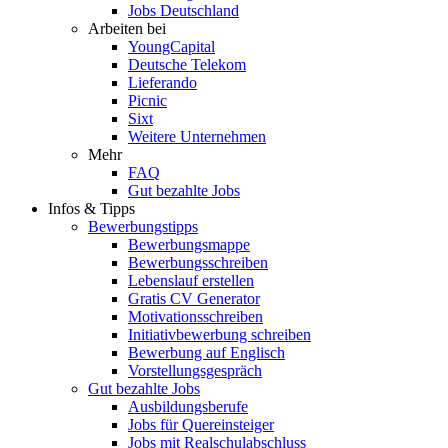
Jobs Deutschland
Arbeiten bei
YoungCapital
Deutsche Telekom
Lieferando
Picnic
Sixt
Weitere Unternehmen
Mehr
FAQ
Gut bezahlte Jobs
Infos & Tipps
Bewerbungstipps
Bewerbungsmappe
Bewerbungsschreiben
Lebenslauf erstellen
Gratis CV Generator
Motivationsschreiben
Initiativbewerbung schreiben
Bewerbung auf Englisch
Vorstellungsgespräch
Gut bezahlte Jobs
Ausbildungsberufe
Jobs für Quereinsteiger
Jobs mit Realschulabschluss