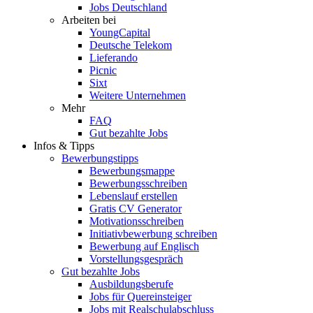
Jobs Deutschland
Arbeiten bei
YoungCapital
Deutsche Telekom
Lieferando
Picnic
Sixt
Weitere Unternehmen
Mehr
FAQ
Gut bezahlte Jobs
Infos & Tipps
Bewerbungstipps
Bewerbungsmappe
Bewerbungsschreiben
Lebenslauf erstellen
Gratis CV Generator
Motivationsschreiben
Initiativbewerbung schreiben
Bewerbung auf Englisch
Vorstellungsgespräch
Gut bezahlte Jobs
Ausbildungsberufe
Jobs für Quereinsteiger
Jobs mit Realschulabschluss