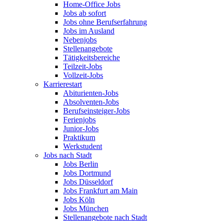
Home-Office Jobs
Jobs ab sofort
Jobs ohne Berufserfahrung
Jobs im Ausland
Nebenjobs
Stellenangebote
Tätigkeitsbereiche
Teilzeit-Jobs
Vollzeit-Jobs
Karrierestart
Abiturienten-Jobs
Absolventen-Jobs
Berufseinsteiger-Jobs
Ferienjobs
Junior-Jobs
Praktikum
Werkstudent
Jobs nach Stadt
Jobs Berlin
Jobs Dortmund
Jobs Düsseldorf
Jobs Frankfurt am Main
Jobs Köln
Jobs München
Stellenangebote nach Stadt