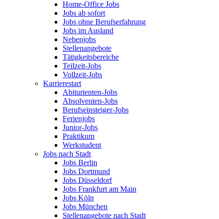
Home-Office Jobs
Jobs ab sofort
Jobs ohne Berufserfahrung
Jobs im Ausland
Nebenjobs
Stellenangebote
Tätigkeitsbereiche
Teilzeit-Jobs
Vollzeit-Jobs
Karrierestart
Abiturienten-Jobs
Absolventen-Jobs
Berufseinsteiger-Jobs
Ferienjobs
Junior-Jobs
Praktikum
Werkstudent
Jobs nach Stadt
Jobs Berlin
Jobs Dortmund
Jobs Düsseldorf
Jobs Frankfurt am Main
Jobs Köln
Jobs München
Stellenangebote nach Stadt