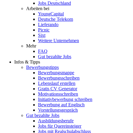
Jobs Deutschland
Arbeiten bei
YoungCapital
Deutsche Telekom
Lieferando
Picnic
Sixt
Weitere Unternehmen
Mehr
FAQ
Gut bezahlte Jobs
Infos & Tipps
Bewerbungstipps
Bewerbungsmappe
Bewerbungsschreiben
Lebenslauf erstellen
Gratis CV Generator
Motivationsschreiben
Initiativbewerbung schreiben
Bewerbung auf Englisch
Vorstellungsgespräch
Gut bezahlte Jobs
Ausbildungsberufe
Jobs für Quereinsteiger
Jobs mit Realschulabschluss