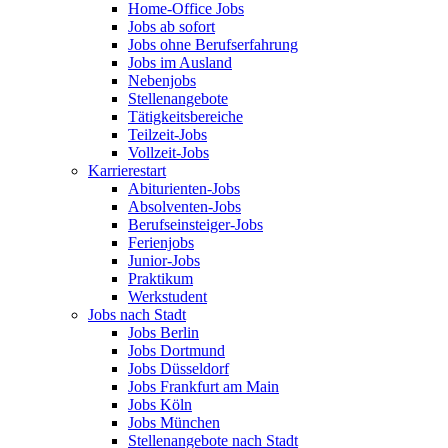
Home-Office Jobs
Jobs ab sofort
Jobs ohne Berufserfahrung
Jobs im Ausland
Nebenjobs
Stellenangebote
Tätigkeitsbereiche
Teilzeit-Jobs
Vollzeit-Jobs
Karrierestart
Abiturienten-Jobs
Absolventen-Jobs
Berufseinsteiger-Jobs
Ferienjobs
Junior-Jobs
Praktikum
Werkstudent
Jobs nach Stadt
Jobs Berlin
Jobs Dortmund
Jobs Düsseldorf
Jobs Frankfurt am Main
Jobs Köln
Jobs München
Stellenangebote nach Stadt