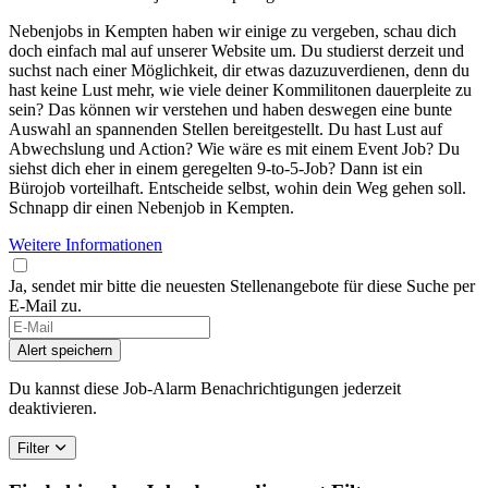
Nebenjobs in Kempten haben wir einige zu vergeben, schau dich
doch einfach mal auf unserer Website um. Du studierst derzeit und
suchst nach einer Möglichkeit, dir etwas dazuzuverdienen, denn du
hast keine Lust mehr, wie viele deiner Kommilitonen dauerpleite zu
sein? Das können wir verstehen und haben deswegen eine bunte
Auswahl an spannenden Stellen bereitgestellt. Du hast Lust auf
Abwechslung und Action? Wie wäre es mit einem Event Job? Du
siehst dich eher in einem geregelten 9-to-5-Job? Dann ist ein
Bürojob vorteilhaft. Entscheide selbst, wohin dein Weg gehen soll.
Schnapp dir einen Nebenjob in Kempten.
Weitere Informationen
Ja, sendet mir bitte die neuesten Stellenangebote für diese Suche per
E-Mail zu.
If
you
Alert speichern
are
a
Du kannst diese Job-Alarm Benachrichtigungen jederzeit
human,
deaktivieren.
ignore
this
Filter
field