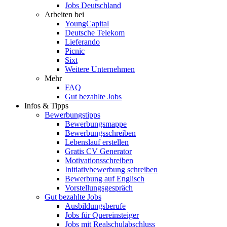
Jobs Deutschland
Arbeiten bei
YoungCapital
Deutsche Telekom
Lieferando
Picnic
Sixt
Weitere Unternehmen
Mehr
FAQ
Gut bezahlte Jobs
Infos & Tipps
Bewerbungstipps
Bewerbungsmappe
Bewerbungsschreiben
Lebenslauf erstellen
Gratis CV Generator
Motivationsschreiben
Initiativbewerbung schreiben
Bewerbung auf Englisch
Vorstellungsgespräch
Gut bezahlte Jobs
Ausbildungsberufe
Jobs für Quereinsteiger
Jobs mit Realschulabschluss