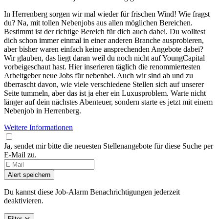
In Herrenberg sorgen wir mal wieder für frischen Wind! Wie fragst
du? Na, mit tollen Nebenjobs aus allen möglichen Bereichen.
Bestimmt ist der richtige Bereich für dich auch dabei. Du wolltest
dich schon immer einmal in einer anderen Branche ausprobieren,
aber bisher waren einfach keine ansprechenden Angebote dabei?
Wir glauben, das liegt daran weil du noch nicht auf YoungCapital
vorbeigeschaut hast. Hier inserieren täglich die renommiertesten
Arbeitgeber neue Jobs für nebenbei. Auch wir sind ab und zu
überrascht davon, wie viele verschiedene Stellen sich auf unserer
Seite tummeln, aber das ist ja eher ein Luxusproblem. Warte nicht
länger auf dein nächstes Abenteuer, sondern starte es jetzt mit einem
Nebenjob in Herrenberg.
Weitere Informationen
Ja, sendet mir bitte die neuesten Stellenangebote für diese Suche per
E-Mail zu.
If
you
Alert speichern
are
a
Du kannst diese Job-Alarm Benachrichtigungen jederzeit
human,
deaktivieren.
ignore
this
Filter