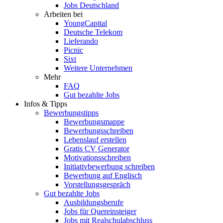
Jobs Deutschland
Arbeiten bei
YoungCapital
Deutsche Telekom
Lieferando
Picnic
Sixt
Weitere Unternehmen
Mehr
FAQ
Gut bezahlte Jobs
Infos & Tipps
Bewerbungstipps
Bewerbungsmappe
Bewerbungsschreiben
Lebenslauf erstellen
Gratis CV Generator
Motivationsschreiben
Initiativbewerbung schreiben
Bewerbung auf Englisch
Vorstellungsgespräch
Gut bezahlte Jobs
Ausbildungsberufe
Jobs für Quereinsteiger
Jobs mit Realschulabschluss