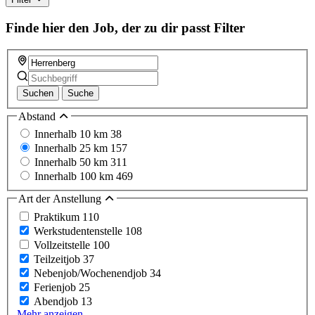
field
Finde hier den Job, der zu dir passt
Filter
Suchen
Suche
Abstand
Innerhalb 10 km
38
Innerhalb 25 km
157
Innerhalb 50 km
311
Innerhalb 100 km
469
Art der Anstellung
Praktikum
110
Werkstudentenstelle
108
Vollzeitstelle
100
Teilzeitjob
37
Nebenjob/Wochenendjob
34
Ferienjob
25
Abendjob
13
Mehr anzeigen