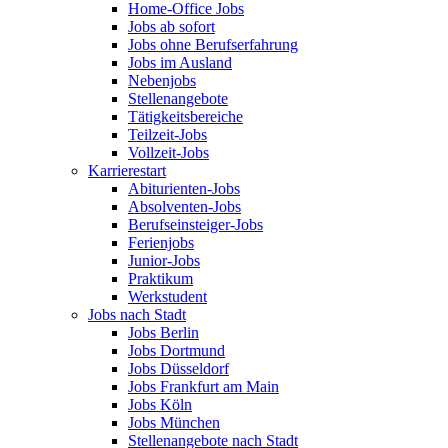
Home-Office Jobs
Jobs ab sofort
Jobs ohne Berufserfahrung
Jobs im Ausland
Nebenjobs
Stellenangebote
Tätigkeitsbereiche
Teilzeit-Jobs
Vollzeit-Jobs
Karrierestart
Abiturienten-Jobs
Absolventen-Jobs
Berufseinsteiger-Jobs
Ferienjobs
Junior-Jobs
Praktikum
Werkstudent
Jobs nach Stadt
Jobs Berlin
Jobs Dortmund
Jobs Düsseldorf
Jobs Frankfurt am Main
Jobs Köln
Jobs München
Stellenangebote nach Stadt