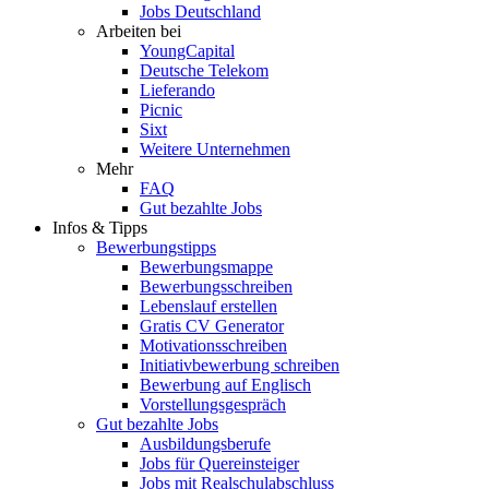
Jobs Deutschland
Arbeiten bei
YoungCapital
Deutsche Telekom
Lieferando
Picnic
Sixt
Weitere Unternehmen
Mehr
FAQ
Gut bezahlte Jobs
Infos & Tipps
Bewerbungstipps
Bewerbungsmappe
Bewerbungsschreiben
Lebenslauf erstellen
Gratis CV Generator
Motivationsschreiben
Initiativbewerbung schreiben
Bewerbung auf Englisch
Vorstellungsgespräch
Gut bezahlte Jobs
Ausbildungsberufe
Jobs für Quereinsteiger
Jobs mit Realschulabschluss