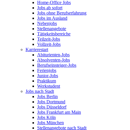
Home-Office Jobs
Jobs ab sofort
Jobs ohne Berufserfahrung
Jobs im Ausland
Nebenjobs
Stellenangebote
Tätigkeitsbereiche
Teilzeit-Jobs
Vollzeit-Jobs
Karrierestart
Abiturienten-Jobs
Absolventen-Jobs
Berufseinsteiger-Jobs
Ferienjobs
Junior-Jobs
Praktikum
Werkstudent
Jobs nach Stadt
Jobs Berlin
Jobs Dortmund
Jobs Düsseldorf
Jobs Frankfurt am Main
Jobs Köln
Jobs München
Stellenangebote nach Stadt