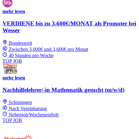
mehr lesen
VERDIENE bis zu 3.600€/MONAT als Promoter bei
Wesser
Bundesweit
Zwischen 3,000€ und 3,600€ pro Monat
40 Stunden pro Woche
TOP JOB
mehr lesen
Nachhilfelehrer/-in Mathematik gesucht (m/w/d)
Schöningen
Nach Vereinbarung
Nebenjob/Wochenendjob
TOP JOB