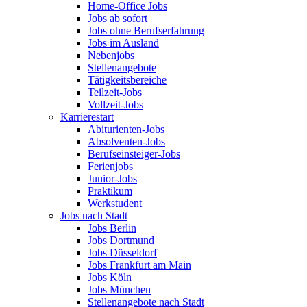
Home-Office Jobs
Jobs ab sofort
Jobs ohne Berufserfahrung
Jobs im Ausland
Nebenjobs
Stellenangebote
Tätigkeitsbereiche
Teilzeit-Jobs
Vollzeit-Jobs
Karrierestart
Abiturienten-Jobs
Absolventen-Jobs
Berufseinsteiger-Jobs
Ferienjobs
Junior-Jobs
Praktikum
Werkstudent
Jobs nach Stadt
Jobs Berlin
Jobs Dortmund
Jobs Düsseldorf
Jobs Frankfurt am Main
Jobs Köln
Jobs München
Stellenangebote nach Stadt