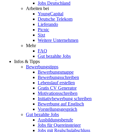
Jobs Deutschland
Arbeiten bei
YoungCapital
Deutsche Telekom
Lieferando
Picnic
Sixt
Weitere Unternehmen
Mehr
FAQ
Gut bezahlte Jobs
Infos & Tipps
Bewerbungstipps
Bewerbungsmappe
Bewerbungsschreiben
Lebenslauf erstellen
Gratis CV Generator
Motivationsschreiben
Initiativbewerbung schreiben
Bewerbung auf Englisch
Vorstellungsgespräch
Gut bezahlte Jobs
Ausbildungsberufe
Jobs für Quereinsteiger
Jobs mit Realschulabschluss