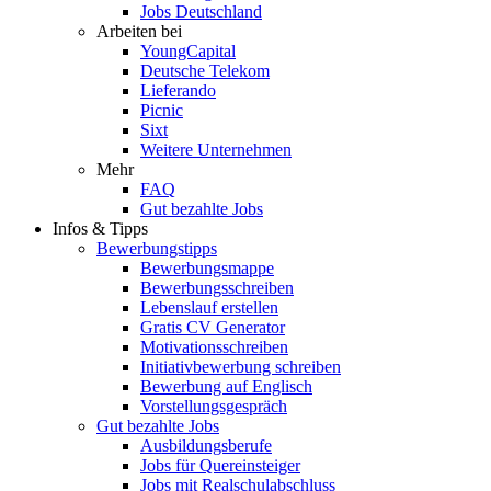
Jobs Deutschland
Arbeiten bei
YoungCapital
Deutsche Telekom
Lieferando
Picnic
Sixt
Weitere Unternehmen
Mehr
FAQ
Gut bezahlte Jobs
Infos & Tipps
Bewerbungstipps
Bewerbungsmappe
Bewerbungsschreiben
Lebenslauf erstellen
Gratis CV Generator
Motivationsschreiben
Initiativbewerbung schreiben
Bewerbung auf Englisch
Vorstellungsgespräch
Gut bezahlte Jobs
Ausbildungsberufe
Jobs für Quereinsteiger
Jobs mit Realschulabschluss