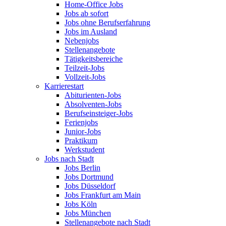
Home-Office Jobs
Jobs ab sofort
Jobs ohne Berufserfahrung
Jobs im Ausland
Nebenjobs
Stellenangebote
Tätigkeitsbereiche
Teilzeit-Jobs
Vollzeit-Jobs
Karrierestart
Abiturienten-Jobs
Absolventen-Jobs
Berufseinsteiger-Jobs
Ferienjobs
Junior-Jobs
Praktikum
Werkstudent
Jobs nach Stadt
Jobs Berlin
Jobs Dortmund
Jobs Düsseldorf
Jobs Frankfurt am Main
Jobs Köln
Jobs München
Stellenangebote nach Stadt