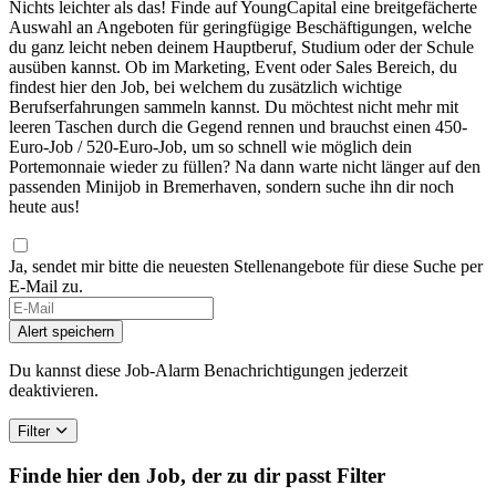
Nichts leichter als das! Finde auf YoungCapital eine breitgefächerte
Auswahl an Angeboten für geringfügige Beschäftigungen, welche
du ganz leicht neben deinem Hauptberuf, Studium oder der Schule
ausüben kannst. Ob im Marketing, Event oder Sales Bereich, du
findest hier den Job, bei welchem du zusätzlich wichtige
Berufserfahrungen sammeln kannst. Du möchtest nicht mehr mit
leeren Taschen durch die Gegend rennen und brauchst einen 450-
Euro-Job / 520-Euro-Job, um so schnell wie möglich dein
Portemonnaie wieder zu füllen? Na dann warte nicht länger auf den
passenden Minijob in Bremerhaven, sondern suche ihn dir noch
heute aus!
Ja, sendet mir bitte die neuesten Stellenangebote für diese Suche per
E-Mail zu.
If
you
Alert speichern
are
a
Du kannst diese Job-Alarm Benachrichtigungen jederzeit
human,
deaktivieren.
ignore
this
Filter
field
Finde hier den Job, der zu dir passt
Filter