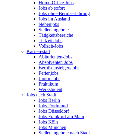
Home-Office Jobs
Jobs ab sofort
Jobs ohne Berufserfahrung
Jobs im Ausland
Nebenjobs
Stellenangebote
Tätigkeitsbereiche
Teilzeit-Jobs
Vollzeit-Jobs
Karrierestart
Abiturienten-Jobs
Absolventen-Jobs
Berufseinsteiger-Jobs
Ferienjobs
Junior-Jobs
Praktikum
Werkstudent
Jobs nach Stadt
Jobs Berlin
Jobs Dortmund
Jobs Düsseldorf
Jobs Frankfurt am Main
Jobs Köln
Jobs München
Stellenangebote nach Stadt