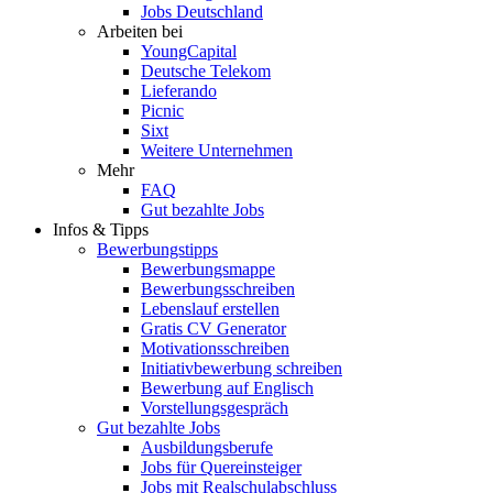
Jobs Deutschland
Arbeiten bei
YoungCapital
Deutsche Telekom
Lieferando
Picnic
Sixt
Weitere Unternehmen
Mehr
FAQ
Gut bezahlte Jobs
Infos & Tipps
Bewerbungstipps
Bewerbungsmappe
Bewerbungsschreiben
Lebenslauf erstellen
Gratis CV Generator
Motivationsschreiben
Initiativbewerbung schreiben
Bewerbung auf Englisch
Vorstellungsgespräch
Gut bezahlte Jobs
Ausbildungsberufe
Jobs für Quereinsteiger
Jobs mit Realschulabschluss