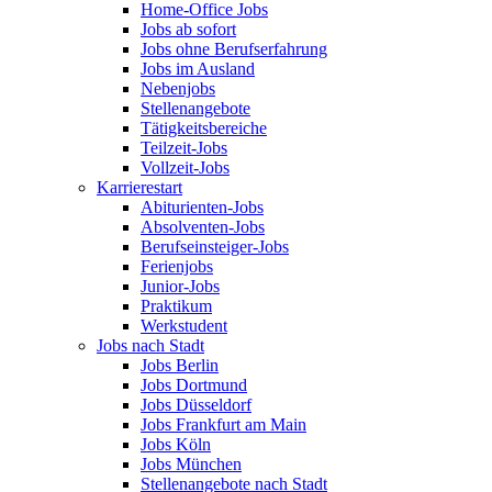
Home-Office Jobs
Jobs ab sofort
Jobs ohne Berufserfahrung
Jobs im Ausland
Nebenjobs
Stellenangebote
Tätigkeitsbereiche
Teilzeit-Jobs
Vollzeit-Jobs
Karrierestart
Abiturienten-Jobs
Absolventen-Jobs
Berufseinsteiger-Jobs
Ferienjobs
Junior-Jobs
Praktikum
Werkstudent
Jobs nach Stadt
Jobs Berlin
Jobs Dortmund
Jobs Düsseldorf
Jobs Frankfurt am Main
Jobs Köln
Jobs München
Stellenangebote nach Stadt