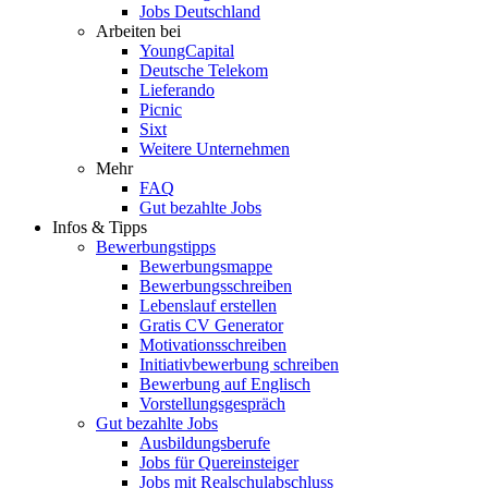
Jobs Deutschland
Arbeiten bei
YoungCapital
Deutsche Telekom
Lieferando
Picnic
Sixt
Weitere Unternehmen
Mehr
FAQ
Gut bezahlte Jobs
Infos & Tipps
Bewerbungstipps
Bewerbungsmappe
Bewerbungsschreiben
Lebenslauf erstellen
Gratis CV Generator
Motivationsschreiben
Initiativbewerbung schreiben
Bewerbung auf Englisch
Vorstellungsgespräch
Gut bezahlte Jobs
Ausbildungsberufe
Jobs für Quereinsteiger
Jobs mit Realschulabschluss