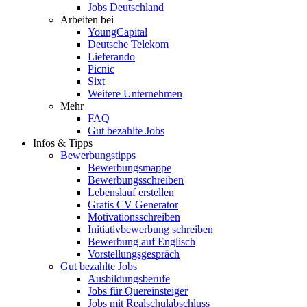
Jobs Deutschland
Arbeiten bei
YoungCapital
Deutsche Telekom
Lieferando
Picnic
Sixt
Weitere Unternehmen
Mehr
FAQ
Gut bezahlte Jobs
Infos & Tipps
Bewerbungstipps
Bewerbungsmappe
Bewerbungsschreiben
Lebenslauf erstellen
Gratis CV Generator
Motivationsschreiben
Initiativbewerbung schreiben
Bewerbung auf Englisch
Vorstellungsgespräch
Gut bezahlte Jobs
Ausbildungsberufe
Jobs für Quereinsteiger
Jobs mit Realschulabschluss