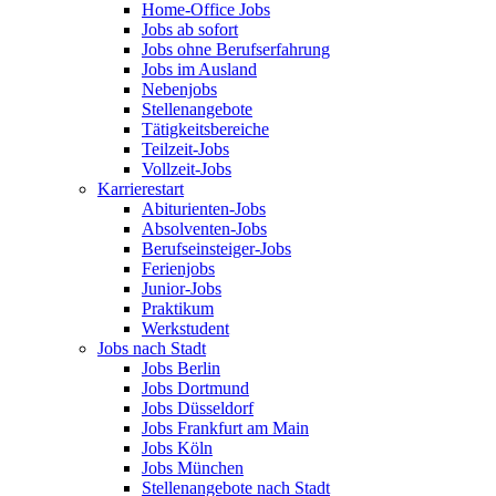
Home-Office Jobs
Jobs ab sofort
Jobs ohne Berufserfahrung
Jobs im Ausland
Nebenjobs
Stellenangebote
Tätigkeitsbereiche
Teilzeit-Jobs
Vollzeit-Jobs
Karrierestart
Abiturienten-Jobs
Absolventen-Jobs
Berufseinsteiger-Jobs
Ferienjobs
Junior-Jobs
Praktikum
Werkstudent
Jobs nach Stadt
Jobs Berlin
Jobs Dortmund
Jobs Düsseldorf
Jobs Frankfurt am Main
Jobs Köln
Jobs München
Stellenangebote nach Stadt