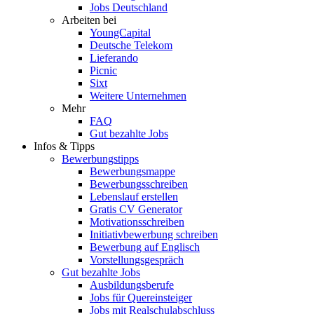
Jobs Deutschland
Arbeiten bei
YoungCapital
Deutsche Telekom
Lieferando
Picnic
Sixt
Weitere Unternehmen
Mehr
FAQ
Gut bezahlte Jobs
Infos & Tipps
Bewerbungstipps
Bewerbungsmappe
Bewerbungsschreiben
Lebenslauf erstellen
Gratis CV Generator
Motivationsschreiben
Initiativbewerbung schreiben
Bewerbung auf Englisch
Vorstellungsgespräch
Gut bezahlte Jobs
Ausbildungsberufe
Jobs für Quereinsteiger
Jobs mit Realschulabschluss