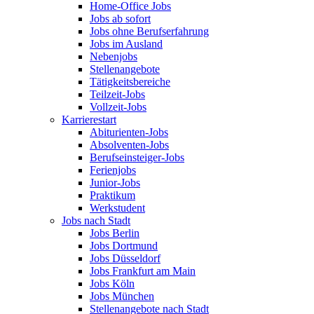
Home-Office Jobs
Jobs ab sofort
Jobs ohne Berufserfahrung
Jobs im Ausland
Nebenjobs
Stellenangebote
Tätigkeitsbereiche
Teilzeit-Jobs
Vollzeit-Jobs
Karrierestart
Abiturienten-Jobs
Absolventen-Jobs
Berufseinsteiger-Jobs
Ferienjobs
Junior-Jobs
Praktikum
Werkstudent
Jobs nach Stadt
Jobs Berlin
Jobs Dortmund
Jobs Düsseldorf
Jobs Frankfurt am Main
Jobs Köln
Jobs München
Stellenangebote nach Stadt