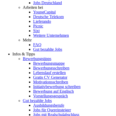
Jobs Deutschland
Arbeiten bei
YoungCapital
Deutsche Telekom
Lieferando
Picnic
Sixt
Weitere Unternehmen
Mehr
FAQ
Gut bezahlte Jobs
Infos & Tipps
Bewerbungstipps
Bewerbungsmappe
Bewerbungsschreiben
Lebenslauf erstellen
Gratis CV Generator
Motivationsschreiben
Initiativbewerbung schreiben
Bewerbung auf Englisch
Vorstellungsgespräch
Gut bezahlte Jobs
Ausbildungsberufe
Jobs für Quereinsteiger
Jobs mit Realschulabschluss