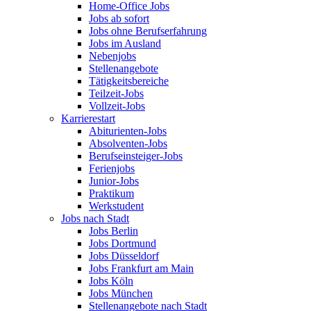
Home-Office Jobs
Jobs ab sofort
Jobs ohne Berufserfahrung
Jobs im Ausland
Nebenjobs
Stellenangebote
Tätigkeitsbereiche
Teilzeit-Jobs
Vollzeit-Jobs
Karrierestart
Abiturienten-Jobs
Absolventen-Jobs
Berufseinsteiger-Jobs
Ferienjobs
Junior-Jobs
Praktikum
Werkstudent
Jobs nach Stadt
Jobs Berlin
Jobs Dortmund
Jobs Düsseldorf
Jobs Frankfurt am Main
Jobs Köln
Jobs München
Stellenangebote nach Stadt