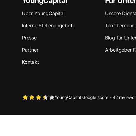
YoungCapital
Für Unt
Über YoungCapital
Unsere Dienst
Interne Stellenangebote
Tarif berechn
Presse
Blog für Unt
Partner
Arbeitgeber 
Kontakt
YoungCapital Google score - 42 reviews