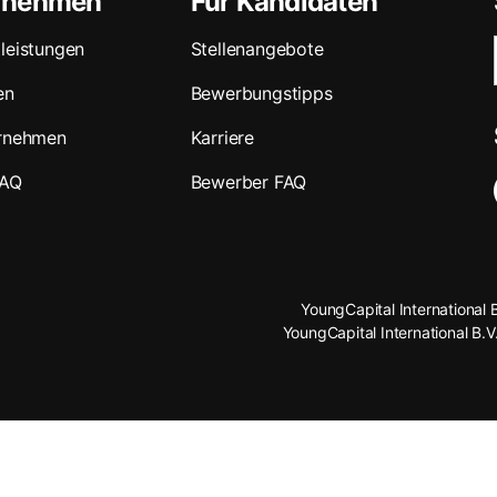
ernehmen
Für Kandidaten
leistungen
Stellenangebote
en
Bewerbungstipps
ernehmen
Karriere
FAQ
Bewerber FAQ
YoungCapital International 
YoungCapital International B.V