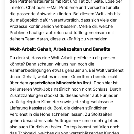
den Partnerrestaurants mit Rat und Tat zur Seite. Löse per
Telefon, Chat oder E-Mail Probleme und versuche für alle
die passende Antwort zu finden. Bei diesem Wolt-Job bist
du maßgeblich dafür verantwortlich, dass sich viele der
Prozesse kontinuierlich verbessern. Merke dir, welche
Probleme häufiger auftreten und tüftle gemeinsam mit
deinem Team daran, diese zukünftig zu vermeiden.
Wolt-Arbeit: Gehalt, Arbeitszeiten und Benefits
Du denkst, dass eine Wolt-Arbeit perfekt zu dir passen
könnte? Dann schauen wir uns nun noch die
Rahmenbedingungen etwas genauer an. Bei Wolt verdienst
du ein Gehalt, welches in seiner Grundform bereits leicht
über dem
gesetzlichen Mindestlohn
liegt. Doch hier ist
bei unseren Wolt-Jobs natürlich noch nicht Schluss: Durch
Zusatzzahlungen stockst du dieses weiter auf. Für jeden
zurückgelegten Kilometer sowie jede abgeschlossene
Lieferung kassierst du Boni, die deinen stündlichen
Verdienst in die Höhe schnellen lassen. Zu Stoßzeiten
gehen besonders viele Aufträge ein – umso mehr gibt es
also auch für dich zu holen. On top kommt natürlich noch
das Trinkgeld, welches du von wertschätzenden Kunden