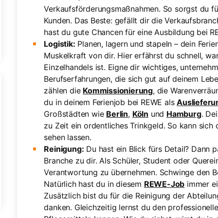
Verkaufsförderungsmaßnahmen. So sorgst du für e
Kunden. Das Beste: gefällt dir die Verkaufsbra
hast du gute Chancen für eine Ausbildung bei
Logistik:
Planen, lagern und stapeln – dein Ferie
Muskelkraft von dir. Hier erfährst du schnell, wa
Einzelhandels ist. Eigne dir wichtiges, untern
Berufserfahrungen, die sich gut auf deinem Le
zählen die
Kommissionierung
, die Warenverräu
du in deinem Ferienjob bei REWE als
Auslieferu
Großstädten wie
Berlin
,
Köln
und
Hamburg
. De
zu Zeit ein ordentliches Trinkgeld. So kann sich
sehen lassen.
Reinigung:
Du hast ein Blick fürs Detail? Dann 
Branche zu dir. Als Schüler, Student oder Querei
Verantwortung zu übernehmen. Schwinge den Be
Natürlich hast du in diesem
REWE-Job
immer ei
Zusätzlich bist du für die Reinigung der Abteilu
danken. Gleichzeitig lernst du den professione