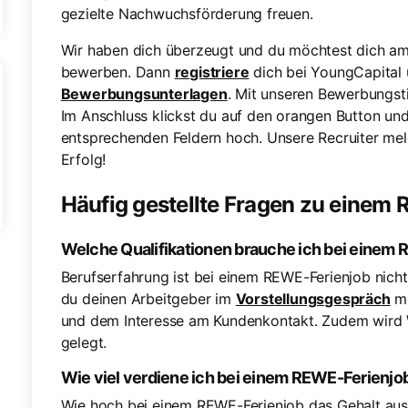
gezielte Nachwuchsförderung freuen.
Wir haben dich überzeugt und du möchtest dich am 
bewerben. Dann
registriere
dich bei YoungCapital u
Bewerbungsunterlagen
. Mit unseren Bewerbungsti
Im Anschluss klickst du auf den orangen Button un
entsprechenden Feldern hoch. Unsere Recruiter meld
Erfolg!
Häufig gestellte Fragen zu einem
Welche Qualifikationen brauche ich bei einem
Berufserfahrung ist bei einem REWE-Ferienjob nich
du deinen Arbeitgeber im
Vorstellungsgespräch
mi
und dem Interesse am Kundenkontakt. Zudem wird Wer
gelegt.
Wie viel verdiene ich bei einem REWE-Ferienjo
Wie hoch bei einem REWE-Ferienjob das Gehalt aus