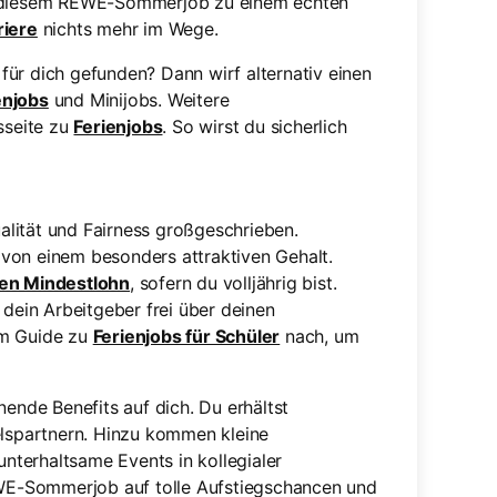
 in diesem REWE-Sommerjob zu einem echten
riere
nichts mehr im Wege.
ür dich gefunden? Dann wirf alternativ einen
njobs
und Minijobs. Weitere
sseite zu
Ferienjobs
. So wirst du sicherlich
lität und Fairness großgeschrieben.
von einem besonders attraktiven Gehalt.
hen Mindestlohn
, sofern du volljährig bist.
 dein Arbeitgeber frei über deinen
em Guide zu
Ferienjobs für Schüler
nach, um
nde Benefits auf dich. Du erhältst
elspartnern. Hinzu kommen kleine
terhaltsame Events in kollegialer
E-Sommerjob auf tolle Aufstiegschancen und