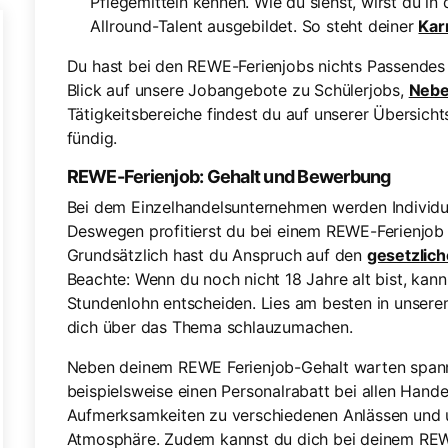
Pflegemitteln kennen. Wie du siehst, wirst du
Allround-Talent ausgebildet. So steht deiner
Kar
Du hast bei den REWE-Ferienjobs nichts Passendes f
Blick auf unsere Jobangebote zu Schülerjobs,
Nebe
Tätigkeitsbereiche findest du auf unserer Übersicht
fündig.
REWE-Ferienjob: Gehalt und Bewerbung
Bei dem Einzelhandelsunternehmen werden Individua
Deswegen profitierst du bei einem REWE-Ferienjob 
Grundsätzlich hast du Anspruch auf den
gesetzlic
Beachte: Wenn du noch nicht 18 Jahre alt bist, kann
Stundenlohn entscheiden. Lies am besten in unser
dich über das Thema schlauzumachen.
Neben deinem REWE Ferienjob-Gehalt warten spanne
beispielsweise einen Personalrabatt bei allen Hand
Aufmerksamkeiten zu verschiedenen Anlässen und un
Atmosphäre. Zudem kannst du dich bei deinem REW