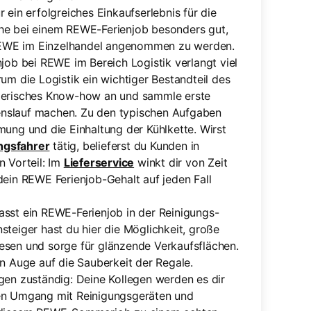
in erfolgreiches Einkaufserlebnis für die
nche bei einem REWE-Ferienjob besonders gut,
 REWE im Einzelhandel angenommen zu werden.
njob bei REWE im Bereich Logistik verlangt viel
rum die Logistik ein wichtiger Bestandteil des
ehmerisches Know-how an und sammle erste
benslauf machen. Zu den typischen Aufgaben
mung und die Einhaltung der Kühlkette. Wirst
ngsfahrer
tätig, belieferst du Kunden in
in Vorteil: Im
Lieferservice
winkt dir von Zeit
 dein REWE Ferienjob-Gehalt auf jeden Fall
passt ein REWE-Ferienjob in der Reinigungs-
nsteiger hast du hier die Möglichkeit, große
sen und sorge für glänzende Verkaufsflächen.
n Auge auf die Sauberkeit der Regale.
ngen zuständig: Deine Kollegen werden es dir
llen Umgang mit Reinigungsgeräten und