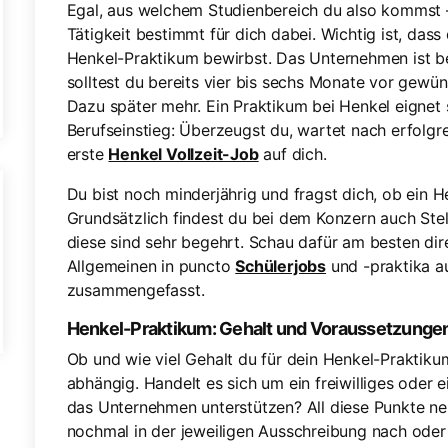
Egal, aus welchem Studienbereich du also kommst – 
Tätigkeit bestimmt für dich dabei. Wichtig ist, das
Henkel-Praktikum bewirbst. Das Unternehmen ist bei
solltest du bereits vier bis sechs Monate vor ge
Dazu später mehr. Ein Praktikum bei Henkel eignet s
Berufseinstieg: Überzeugst du, wartet nach erfolgre
erste
Henkel Vollzeit-Job
auf dich.
Du bist noch minderjährig und fragst dich, ob ein H
Grundsätzlich findest du bei dem Konzern auch Stell
diese sind sehr begehrt. Schau dafür am besten di
Allgemeinen in puncto
Schülerjobs
und -praktika a
zusammengefasst.
Henkel-Praktikum: Gehalt und Voraussetzunge
Ob und wie viel Gehalt du für dein Henkel-Praktikum
abhängig. Handelt es sich um ein freiwilliges oder e
das Unternehmen unterstützen? All diese Punkte ne
nochmal in der jeweiligen Ausschreibung nach oder