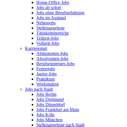
Home-Office Jobs
Jobs ab sofort
Jobs ohne Berufserfahrung
Jobs im Ausland
Nebenjobs
Stellenangebote
Tätigkeitsbereiche
Teilzeit-Jobs
Vollzeit-Jobs
Karrierestart
Abiturienten-Jobs
Absolventen-Jobs
Berufseinsteiger-Jobs
Ferienjobs
Junior-Jobs
Praktikum
Werkstudent
Jobs nach Stadt
Jobs Berlin
Jobs Dortmund
Jobs Düsseldorf
Jobs Frankfurt am Main
Jobs Köln
Jobs München
Stellenangebote nach Stadt