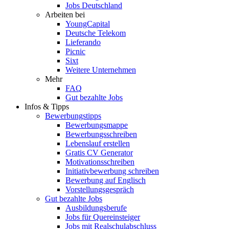
Jobs Deutschland
Arbeiten bei
YoungCapital
Deutsche Telekom
Lieferando
Picnic
Sixt
Weitere Unternehmen
Mehr
FAQ
Gut bezahlte Jobs
Infos & Tipps
Bewerbungstipps
Bewerbungsmappe
Bewerbungsschreiben
Lebenslauf erstellen
Gratis CV Generator
Motivationsschreiben
Initiativbewerbung schreiben
Bewerbung auf Englisch
Vorstellungsgespräch
Gut bezahlte Jobs
Ausbildungsberufe
Jobs für Quereinsteiger
Jobs mit Realschulabschluss