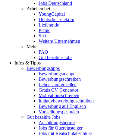
Jobs Deutschland
Arbeiten bei
YoungCapital
Deutsche Telekom
Lieferando
Picnic
Sixt
Weitere Unternehmen
Mehr
FAQ
Gut bezahlte Jobs
Infos & Tipps
Bewerbungstipps
Bewerbungsmappe
Bewerbungsschreiben
Lebenslauf erstellen
Gratis CV Generator
Motivationsschreiben
Initiativbewerbung schreiben
Bewerbung auf Englisch
Vorstellungsgespräch
Gut bezahlte Jobs
Ausbildungsberufe
Jobs für Quereinsteiger
Jobs mit Realschulabschluss