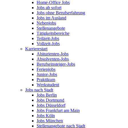
Home-Office Jobs
Jobs ab sofort
Jobs ohne Berufserfahrung
Jobs im Ausland
Nebenjobs
Stellenangebote
Tätigkeitsbereiche
Teilzeit-Jobs
Vollzeit-Jobs
Karrierestart
Abiturienten-Jobs
Absolventen-Jobs
Berufseinsteiger-Jobs
Ferienjobs
Junior-Jobs
Praktikum
Werkstudent
Jobs nach Stadt
Jobs Berlin
Jobs Dortmund
Jobs Düsseldorf
Jobs Frankfurt am Main
Jobs Köln
Jobs München
Stellenangebote nach Stadt