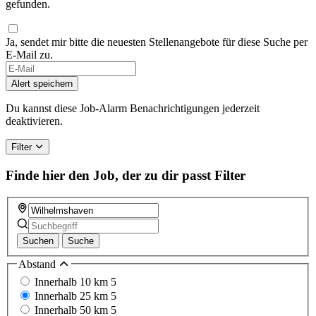
gefunden.
Ja, sendet mir bitte die neuesten Stellenangebote für diese Suche per
E-Mail zu.
If
you
Alert speichern
are
a
Du kannst diese Job-Alarm Benachrichtigungen jederzeit
human,
deaktivieren.
ignore
this
Filter
field
Finde hier den Job, der zu dir passt
Filter
Suchen
Suche
Abstand
Innerhalb 10 km
5
Innerhalb 25 km
5
Innerhalb 50 km
5