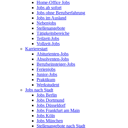
Home-Office Jobs
Jobs ab sofort
Jobs ohne Berufserfahrung
Jobs im Ausland
Nebenjobs
Stellenangebote
Tätigkeitsbereiche
Teilzeit-Jobs
Vollzeit-Jobs
Karrierestart
Abiturienten-Jobs
Absolventen-Jobs
Berufseinsteiger-Jobs
Ferienjobs
Junior-Jobs
Praktikum
Werkstudent
Jobs nach Stadt
Jobs Berlin
Jobs Dortmund
Jobs Düsseldorf
Jobs Frankfurt am Main
Jobs Köln
Jobs München
Stellenangebote nach Stadt