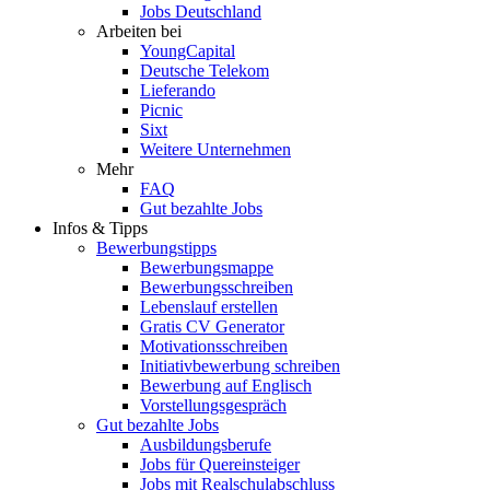
Jobs Deutschland
Arbeiten bei
YoungCapital
Deutsche Telekom
Lieferando
Picnic
Sixt
Weitere Unternehmen
Mehr
FAQ
Gut bezahlte Jobs
Infos & Tipps
Bewerbungstipps
Bewerbungsmappe
Bewerbungsschreiben
Lebenslauf erstellen
Gratis CV Generator
Motivationsschreiben
Initiativbewerbung schreiben
Bewerbung auf Englisch
Vorstellungsgespräch
Gut bezahlte Jobs
Ausbildungsberufe
Jobs für Quereinsteiger
Jobs mit Realschulabschluss