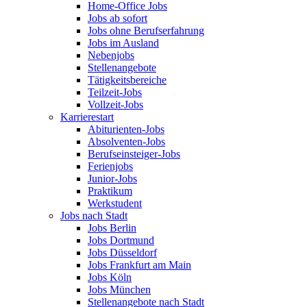
Home-Office Jobs
Jobs ab sofort
Jobs ohne Berufserfahrung
Jobs im Ausland
Nebenjobs
Stellenangebote
Tätigkeitsbereiche
Teilzeit-Jobs
Vollzeit-Jobs
Karrierestart
Abiturienten-Jobs
Absolventen-Jobs
Berufseinsteiger-Jobs
Ferienjobs
Junior-Jobs
Praktikum
Werkstudent
Jobs nach Stadt
Jobs Berlin
Jobs Dortmund
Jobs Düsseldorf
Jobs Frankfurt am Main
Jobs Köln
Jobs München
Stellenangebote nach Stadt