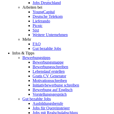
Jobs Deutschland
Arbeiten bei
YoungCapital
Deutsche Telekom
Lieferando
Picnic
Sixt
Weitere Unternehmen
Mehr
FAQ
Gut bezahlte Jobs
Infos & Tipps
Bewerbungstipps
Bewerbungsmappe
Bewerbungsschreiben
Lebenslauf erstellen
Gratis CV Generator
Motivationsschreiben
Initiativbewerbung schreiben
Bewerbung auf Englisch
Vorstellungsgespräch
Gut bezahlte Jobs
Ausbildungsberufe
Jobs für Quereinsteiger
Jobs mit Realschulabschluss