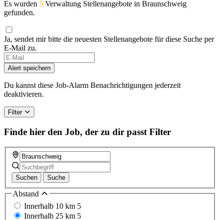
Es wurden
5
Verwaltung Stellenangebote in Braunschweig
gefunden.
Ja, sendet mir bitte die neuesten Stellenangebote für diese Suche per
E-Mail zu.
If
you
Alert speichern
are
a
Du kannst diese Job-Alarm Benachrichtigungen jederzeit
human,
deaktivieren.
ignore
this
Filter
field
Finde hier den Job, der zu dir passt
Filter
Suchen
Suche
Abstand
Innerhalb 10 km
5
Innerhalb 25 km
5