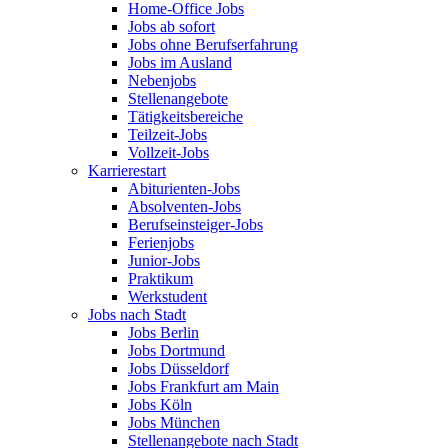
Home-Office Jobs
Jobs ab sofort
Jobs ohne Berufserfahrung
Jobs im Ausland
Nebenjobs
Stellenangebote
Tätigkeitsbereiche
Teilzeit-Jobs
Vollzeit-Jobs
Karrierestart
Abiturienten-Jobs
Absolventen-Jobs
Berufseinsteiger-Jobs
Ferienjobs
Junior-Jobs
Praktikum
Werkstudent
Jobs nach Stadt
Jobs Berlin
Jobs Dortmund
Jobs Düsseldorf
Jobs Frankfurt am Main
Jobs Köln
Jobs München
Stellenangebote nach Stadt