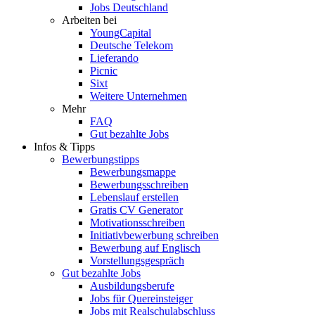
Jobs Deutschland
Arbeiten bei
YoungCapital
Deutsche Telekom
Lieferando
Picnic
Sixt
Weitere Unternehmen
Mehr
FAQ
Gut bezahlte Jobs
Infos & Tipps
Bewerbungstipps
Bewerbungsmappe
Bewerbungsschreiben
Lebenslauf erstellen
Gratis CV Generator
Motivationsschreiben
Initiativbewerbung schreiben
Bewerbung auf Englisch
Vorstellungsgespräch
Gut bezahlte Jobs
Ausbildungsberufe
Jobs für Quereinsteiger
Jobs mit Realschulabschluss