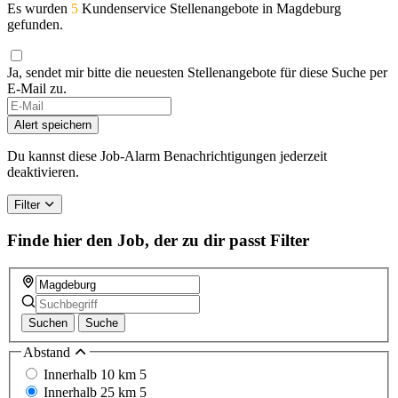
Es wurden
5
Kundenservice Stellenangebote in Magdeburg
gefunden.
Ja, sendet mir bitte die neuesten Stellenangebote für diese Suche per
E-Mail zu.
If
you
Alert speichern
are
a
Du kannst diese Job-Alarm Benachrichtigungen jederzeit
human,
deaktivieren.
ignore
this
Filter
field
Finde hier den Job, der zu dir passt
Filter
Suchen
Suche
Abstand
Innerhalb 10 km
5
Innerhalb 25 km
5