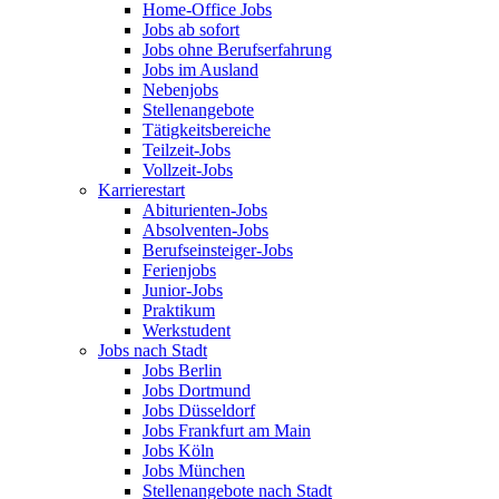
Home-Office Jobs
Jobs ab sofort
Jobs ohne Berufserfahrung
Jobs im Ausland
Nebenjobs
Stellenangebote
Tätigkeitsbereiche
Teilzeit-Jobs
Vollzeit-Jobs
Karrierestart
Abiturienten-Jobs
Absolventen-Jobs
Berufseinsteiger-Jobs
Ferienjobs
Junior-Jobs
Praktikum
Werkstudent
Jobs nach Stadt
Jobs Berlin
Jobs Dortmund
Jobs Düsseldorf
Jobs Frankfurt am Main
Jobs Köln
Jobs München
Stellenangebote nach Stadt