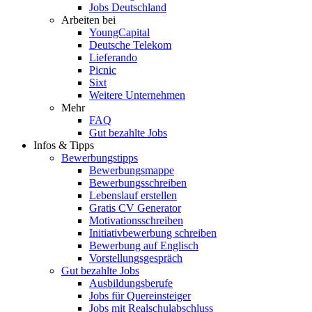
Jobs Deutschland
Arbeiten bei
YoungCapital
Deutsche Telekom
Lieferando
Picnic
Sixt
Weitere Unternehmen
Mehr
FAQ
Gut bezahlte Jobs
Infos & Tipps
Bewerbungstipps
Bewerbungsmappe
Bewerbungsschreiben
Lebenslauf erstellen
Gratis CV Generator
Motivationsschreiben
Initiativbewerbung schreiben
Bewerbung auf Englisch
Vorstellungsgespräch
Gut bezahlte Jobs
Ausbildungsberufe
Jobs für Quereinsteiger
Jobs mit Realschulabschluss