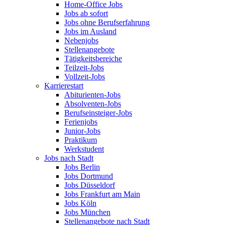
Home-Office Jobs
Jobs ab sofort
Jobs ohne Berufserfahrung
Jobs im Ausland
Nebenjobs
Stellenangebote
Tätigkeitsbereiche
Teilzeit-Jobs
Vollzeit-Jobs
Karrierestart
Abiturienten-Jobs
Absolventen-Jobs
Berufseinsteiger-Jobs
Ferienjobs
Junior-Jobs
Praktikum
Werkstudent
Jobs nach Stadt
Jobs Berlin
Jobs Dortmund
Jobs Düsseldorf
Jobs Frankfurt am Main
Jobs Köln
Jobs München
Stellenangebote nach Stadt