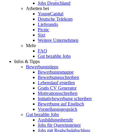
Jobs Deutschland
Arbeiten bei
YoungCapital
Deutsche Telekom
Lieferando
Picnic
Sixt
Weitere Unternehmen
Mehr
FAQ
Gut bezahlte Jobs
Infos & Tipps
Bewerbungstipps
Bewerbungsmappe
Bewerbungsschreiben
Lebenslauf erstellen
Gratis CV Generator
Motivationsschreiben
Initiativbewerbung schreiben
Bewerbung auf Englisch
Vorstellungsgespräch
Gut bezahlte Jobs
Ausbildungsberufe
Jobs für Quereinsteiger
Jobs mit Realschulabschluss