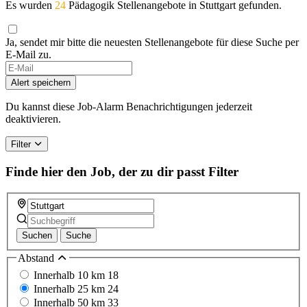
Es wurden
24
Pädagogik Stellenangebote in Stuttgart gefunden.
Ja, sendet mir bitte die neuesten Stellenangebote für diese Suche per
E-Mail zu.
If
you
Alert speichern
are
a
Du kannst diese Job-Alarm Benachrichtigungen jederzeit
human,
deaktivieren.
ignore
this
Filter
field
Finde hier den Job, der zu dir passt
Filter
Suchen
Suche
Abstand
Innerhalb 10 km
18
Innerhalb 25 km
24
Innerhalb 50 km
33