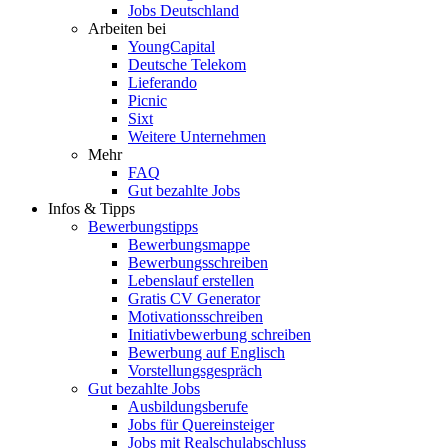
Jobs Deutschland
Arbeiten bei
YoungCapital
Deutsche Telekom
Lieferando
Picnic
Sixt
Weitere Unternehmen
Mehr
FAQ
Gut bezahlte Jobs
Infos & Tipps
Bewerbungstipps
Bewerbungsmappe
Bewerbungsschreiben
Lebenslauf erstellen
Gratis CV Generator
Motivationsschreiben
Initiativbewerbung schreiben
Bewerbung auf Englisch
Vorstellungsgespräch
Gut bezahlte Jobs
Ausbildungsberufe
Jobs für Quereinsteiger
Jobs mit Realschulabschluss