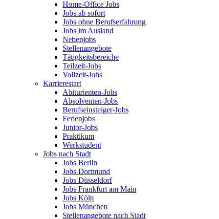
Home-Office Jobs
Jobs ab sofort
Jobs ohne Berufserfahrung
Jobs im Ausland
Nebenjobs
Stellenangebote
Tätigkeitsbereiche
Teilzeit-Jobs
Vollzeit-Jobs
Karrierestart
Abiturienten-Jobs
Absolventen-Jobs
Berufseinsteiger-Jobs
Ferienjobs
Junior-Jobs
Praktikum
Werkstudent
Jobs nach Stadt
Jobs Berlin
Jobs Dortmund
Jobs Düsseldorf
Jobs Frankfurt am Main
Jobs Köln
Jobs München
Stellenangebote nach Stadt