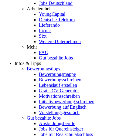
Jobs Deutschland
Arbeiten bei
YoungCapital
Deutsche Telekom
Lieferando
Picnic
Sixt
Weitere Unternehmen
Mehr
FAQ
Gut bezahlte Jobs
Infos & Tipps
Bewerbungstipps
Bewerbungsmappe
Bewerbungsschreiben
Lebenslauf erstellen
Gratis CV Generator
Motivationsschreiben
Initiativbewerbung schreiben
Bewerbung auf Englisch
Vorstellungsgespräch
Gut bezahlte Jobs
Ausbildungsberufe
Jobs für Quereinsteiger
Jobs mit Realschulabschluss