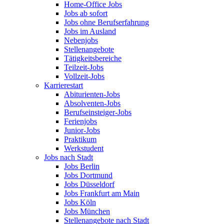
Home-Office Jobs
Jobs ab sofort
Jobs ohne Berufserfahrung
Jobs im Ausland
Nebenjobs
Stellenangebote
Tätigkeitsbereiche
Teilzeit-Jobs
Vollzeit-Jobs
Karrierestart
Abiturienten-Jobs
Absolventen-Jobs
Berufseinsteiger-Jobs
Ferienjobs
Junior-Jobs
Praktikum
Werkstudent
Jobs nach Stadt
Jobs Berlin
Jobs Dortmund
Jobs Düsseldorf
Jobs Frankfurt am Main
Jobs Köln
Jobs München
Stellenangebote nach Stadt