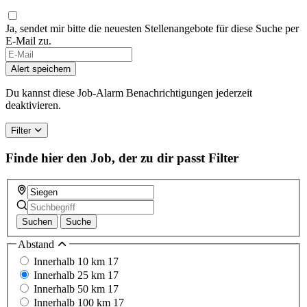
Ja, sendet mir bitte die neuesten Stellenangebote für diese Suche per
E-Mail zu.
If
you
Alert speichern
are
a
Du kannst diese Job-Alarm Benachrichtigungen jederzeit
human,
deaktivieren.
ignore
this
Filter
field
Finde hier den Job, der zu dir passt
Filter
Suchen
Suche
Abstand
Innerhalb 10 km
17
Innerhalb 25 km
17
Innerhalb 50 km
17
Innerhalb 100 km
17