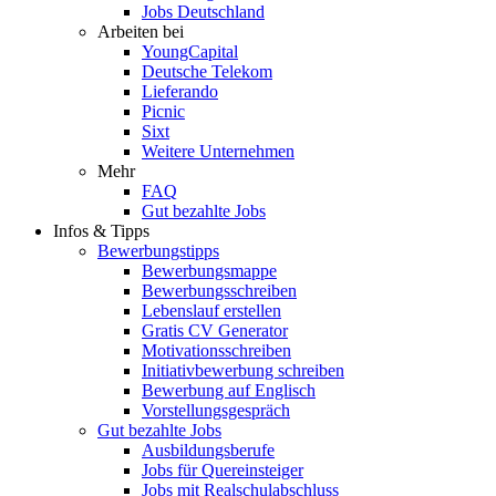
Jobs Deutschland
Arbeiten bei
YoungCapital
Deutsche Telekom
Lieferando
Picnic
Sixt
Weitere Unternehmen
Mehr
FAQ
Gut bezahlte Jobs
Infos & Tipps
Bewerbungstipps
Bewerbungsmappe
Bewerbungsschreiben
Lebenslauf erstellen
Gratis CV Generator
Motivationsschreiben
Initiativbewerbung schreiben
Bewerbung auf Englisch
Vorstellungsgespräch
Gut bezahlte Jobs
Ausbildungsberufe
Jobs für Quereinsteiger
Jobs mit Realschulabschluss