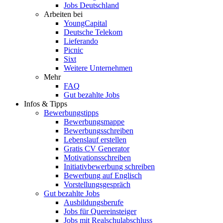
Jobs Deutschland
Arbeiten bei
YoungCapital
Deutsche Telekom
Lieferando
Picnic
Sixt
Weitere Unternehmen
Mehr
FAQ
Gut bezahlte Jobs
Infos & Tipps
Bewerbungstipps
Bewerbungsmappe
Bewerbungsschreiben
Lebenslauf erstellen
Gratis CV Generator
Motivationsschreiben
Initiativbewerbung schreiben
Bewerbung auf Englisch
Vorstellungsgespräch
Gut bezahlte Jobs
Ausbildungsberufe
Jobs für Quereinsteiger
Jobs mit Realschulabschluss