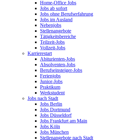
Home-Office Jobs
Jobs ab sofort
Jobs ohne Berufserfahrung
Jobs im Ausland
Nebenjobs
Stellenangebote
Tätigkeitsbereiche
Teilzeit-Jobs
Vollzeit-Jobs
Karrierestart
Abiturienten-Jobs
Absolventen-Jobs
Berufseinsteiger-Jobs
Ferienjobs
Junior-Jobs
Praktikum
Werkstudent
Jobs nach Stadt
Jobs Berlin
Jobs Dortmund
Jobs Düsseldorf
Jobs Frankfurt am Main
Jobs Köln
Jobs München
Stellenangebote nach Stadt