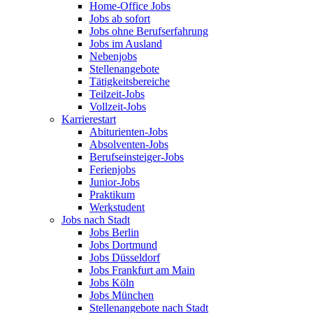
Home-Office Jobs
Jobs ab sofort
Jobs ohne Berufserfahrung
Jobs im Ausland
Nebenjobs
Stellenangebote
Tätigkeitsbereiche
Teilzeit-Jobs
Vollzeit-Jobs
Karrierestart
Abiturienten-Jobs
Absolventen-Jobs
Berufseinsteiger-Jobs
Ferienjobs
Junior-Jobs
Praktikum
Werkstudent
Jobs nach Stadt
Jobs Berlin
Jobs Dortmund
Jobs Düsseldorf
Jobs Frankfurt am Main
Jobs Köln
Jobs München
Stellenangebote nach Stadt