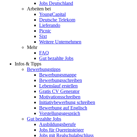
Jobs Deutschland
Arbeiten bei
YoungCapital
Deutsche Telekom
Lieferando
Picnic
Sixt
Weitere Unternehmen
Mehr
FAQ
Gut bezahlte Jobs
Infos & Tipps
Bewerbungstipps
Bewerbungsmappe
Bewerbungsschreiben
Lebenslauf erstellen
Gratis CV Generator
Motivationsschreiben
Initiativbewerbung schreiben
Bewerbung auf Englisch
Vorstellungsgespräch
Gut bezahlte Jobs
Ausbildungsberufe
Jobs für Quereinsteiger
Jobs mit Realschulabschluss