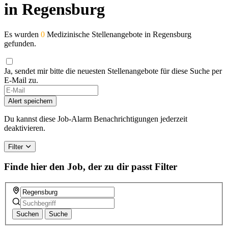
in Regensburg
Es wurden
0
Medizinische Stellenangebote in Regensburg
gefunden.
Ja, sendet mir bitte die neuesten Stellenangebote für diese Suche per
E-Mail zu.
If
you
Alert speichern
are
a
Du kannst diese Job-Alarm Benachrichtigungen jederzeit
human,
deaktivieren.
ignore
this
Filter
field
Finde hier den Job, der zu dir passt
Filter
Suchen
Suche