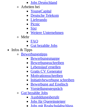
Jobs Deutschland
Arbeiten bei
YoungCapital
Deutsche Telekom
Lieferando
Picnic
Sixt
Weitere Unternehmen
Mehr
FAQ
Gut bezahlte Jobs
Infos & Tipps
Bewerbungstipps
Bewerbungsmappe
Bewerbungsschreiben
Lebenslauf erstellen
Gratis CV Generator
Motivationsschreiben
Initiativbewerbung schreiben
Bewerbung auf Englisch
Vorstellungsgespräch
Gut bezahlte Jobs
Ausbildungsberufe
Jobs für Quereinsteiger
Jobs mit Realschulabschluss