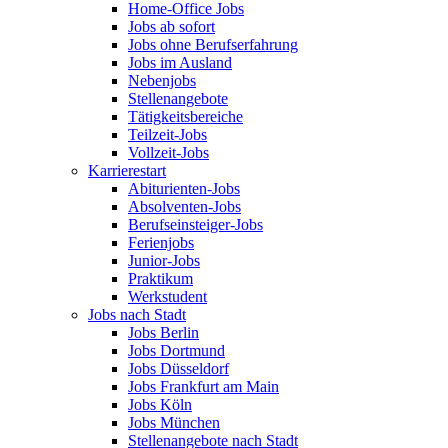
Home-Office Jobs
Jobs ab sofort
Jobs ohne Berufserfahrung
Jobs im Ausland
Nebenjobs
Stellenangebote
Tätigkeitsbereiche
Teilzeit-Jobs
Vollzeit-Jobs
Karrierestart
Abiturienten-Jobs
Absolventen-Jobs
Berufseinsteiger-Jobs
Ferienjobs
Junior-Jobs
Praktikum
Werkstudent
Jobs nach Stadt
Jobs Berlin
Jobs Dortmund
Jobs Düsseldorf
Jobs Frankfurt am Main
Jobs Köln
Jobs München
Stellenangebote nach Stadt