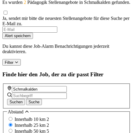
Es wurden
2
Pädagogik Stellenangebote in Schmalkalden gefunden.
Ja, sendet mir bitte die neuesten Stellenangebote für diese Suche per
E-Mail zu.
If
you
Alert speichern
are
a
Du kannst diese Job-Alarm Benachrichtigungen jederzeit
human,
deaktivieren.
ignore
this
Filter
field
Finde hier den Job, der zu dir passt
Filter
Suchen
Suche
Abstand
Innerhalb 10 km
2
Innerhalb 25 km
2
Innerhalb 50 km
5