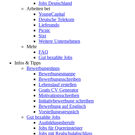
Jobs Deutschland
Arbeiten bei
YoungCapital
Deutsche Telekom
Lieferando
Picnic
Sixt
Weitere Unternehmen
Mehr
FAQ
Gut bezahlte Jobs
Infos & Tipps
Bewerbungstipps
Bewerbungsmappe
Bewerbungsschreiben
Lebenslauf erstellen
Gratis CV Generator
Motivationsschreiben
Initiativbewerbung schreiben
Bewerbung auf Englisch
Vorstellungsgespräch
Gut bezahlte Jobs
Ausbildungsberufe
Jobs für Quereinsteiger
Jobs mit Realschulabschluss