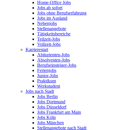
Home-Office Jobs
Jobs ab sofort
Jobs ohne Berufserfahrung
Jobs im Ausland
Nebenjobs
Stellenangebote
Tätigkeitsbereiche
Teilzeit-Jobs
Vollzeit-Jobs
Karrierestart
Abiturienten-Jobs
Absolventen-Jobs
Berufseinsteiger-Jobs
Ferienjobs
Junior-Jobs
Praktikum
Werkstudent
Jobs nach Stadt
Jobs Berlin
Jobs Dortmund
Jobs Düsseldorf
Jobs Frankfurt am Main
Jobs Köln
Jobs München
Stellenangebote nach Stadt