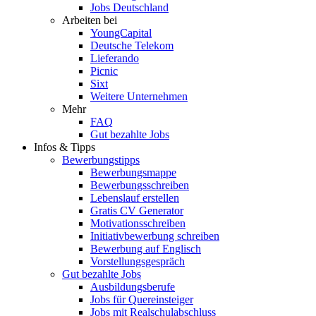
Jobs Deutschland
Arbeiten bei
YoungCapital
Deutsche Telekom
Lieferando
Picnic
Sixt
Weitere Unternehmen
Mehr
FAQ
Gut bezahlte Jobs
Infos & Tipps
Bewerbungstipps
Bewerbungsmappe
Bewerbungsschreiben
Lebenslauf erstellen
Gratis CV Generator
Motivationsschreiben
Initiativbewerbung schreiben
Bewerbung auf Englisch
Vorstellungsgespräch
Gut bezahlte Jobs
Ausbildungsberufe
Jobs für Quereinsteiger
Jobs mit Realschulabschluss