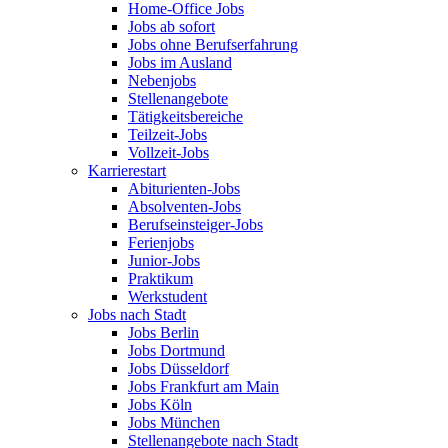
Home-Office Jobs
Jobs ab sofort
Jobs ohne Berufserfahrung
Jobs im Ausland
Nebenjobs
Stellenangebote
Tätigkeitsbereiche
Teilzeit-Jobs
Vollzeit-Jobs
Karrierestart
Abiturienten-Jobs
Absolventen-Jobs
Berufseinsteiger-Jobs
Ferienjobs
Junior-Jobs
Praktikum
Werkstudent
Jobs nach Stadt
Jobs Berlin
Jobs Dortmund
Jobs Düsseldorf
Jobs Frankfurt am Main
Jobs Köln
Jobs München
Stellenangebote nach Stadt