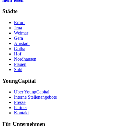
mehr lesen
Städte
Erfurt
Jena
Weimar
Gera
Arnstadt
Gotha
Hof
Nordhausen
Plauen
Suhl
YoungCapital
Über YoungCapital
Interne Stellenangebote
Presse
Partner
Kontakt
Für Unternehmen