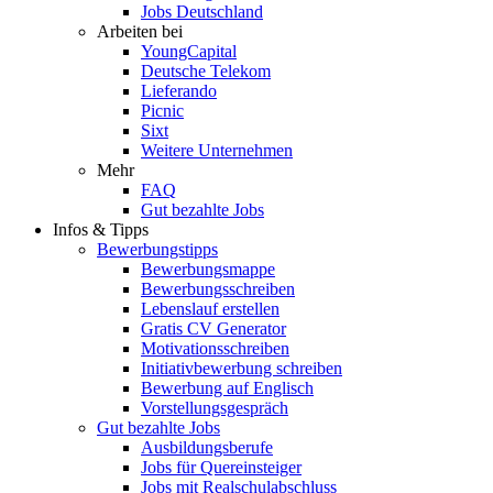
Jobs Deutschland
Arbeiten bei
YoungCapital
Deutsche Telekom
Lieferando
Picnic
Sixt
Weitere Unternehmen
Mehr
FAQ
Gut bezahlte Jobs
Infos & Tipps
Bewerbungstipps
Bewerbungsmappe
Bewerbungsschreiben
Lebenslauf erstellen
Gratis CV Generator
Motivationsschreiben
Initiativbewerbung schreiben
Bewerbung auf Englisch
Vorstellungsgespräch
Gut bezahlte Jobs
Ausbildungsberufe
Jobs für Quereinsteiger
Jobs mit Realschulabschluss