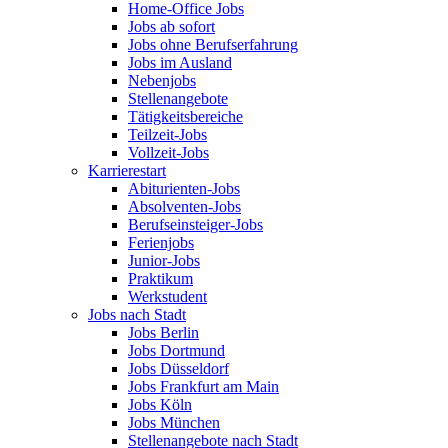
Home-Office Jobs
Jobs ab sofort
Jobs ohne Berufserfahrung
Jobs im Ausland
Nebenjobs
Stellenangebote
Tätigkeitsbereiche
Teilzeit-Jobs
Vollzeit-Jobs
Karrierestart
Abiturienten-Jobs
Absolventen-Jobs
Berufseinsteiger-Jobs
Ferienjobs
Junior-Jobs
Praktikum
Werkstudent
Jobs nach Stadt
Jobs Berlin
Jobs Dortmund
Jobs Düsseldorf
Jobs Frankfurt am Main
Jobs Köln
Jobs München
Stellenangebote nach Stadt