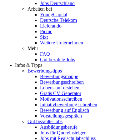
Jobs Deutschland
Arbeiten bei
YoungCapital
Deutsche Telekom
Lieferando
Picnic
Sixt
Weitere Unternehmen
Mehr
FAQ
Gut bezahlte Jobs
Infos & Tipps
Bewerbungstipps
Bewerbungsmappe
Bewerbungsschreiben
Lebenslauf erstellen
Gratis CV Generator
Motivationsschreiben
Initiativbewerbung schreiben
Bewerbung auf Englisch
Vorstellungsgespräch
Gut bezahlte Jobs
Ausbildungsberufe
Jobs für Quereinsteiger
Jobs mit Realschulabschluss