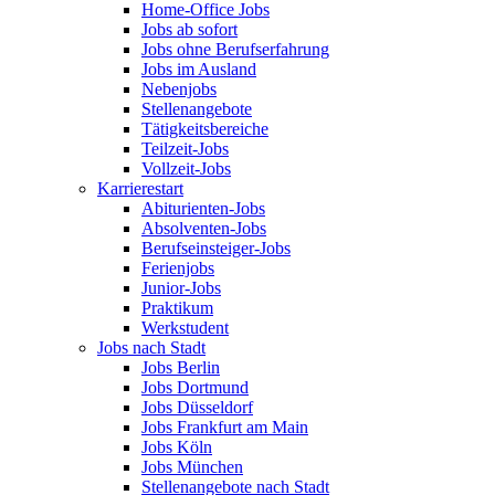
Home-Office Jobs
Jobs ab sofort
Jobs ohne Berufserfahrung
Jobs im Ausland
Nebenjobs
Stellenangebote
Tätigkeitsbereiche
Teilzeit-Jobs
Vollzeit-Jobs
Karrierestart
Abiturienten-Jobs
Absolventen-Jobs
Berufseinsteiger-Jobs
Ferienjobs
Junior-Jobs
Praktikum
Werkstudent
Jobs nach Stadt
Jobs Berlin
Jobs Dortmund
Jobs Düsseldorf
Jobs Frankfurt am Main
Jobs Köln
Jobs München
Stellenangebote nach Stadt