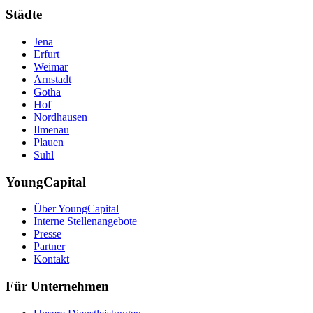
Städte
Jena
Erfurt
Weimar
Arnstadt
Gotha
Hof
Nordhausen
Ilmenau
Plauen
Suhl
YoungCapital
Über YoungCapital
Interne Stellenangebote
Presse
Partner
Kontakt
Für Unternehmen