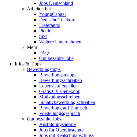
Jobs Deutschland
Arbeiten bei
YoungCapital
Deutsche Telekom
Lieferando
Picnic
Sixt
Weitere Unternehmen
Mehr
FAQ
Gut bezahlte Jobs
Infos & Tipps
Bewerbungstipps
Bewerbungsmappe
Bewerbungsschreiben
Lebenslauf erstellen
Gratis CV Generator
Motivationsschreiben
Initiativbewerbung schreiben
Bewerbung auf Englisch
Vorstellungsgespräch
Gut bezahlte Jobs
Ausbildungsberufe
Jobs für Quereinsteiger
Jobs mit Realschulabschluss