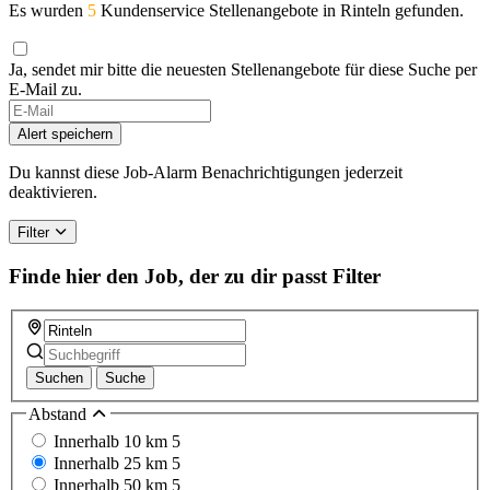
Es wurden
5
Kundenservice Stellenangebote in Rinteln gefunden.
Ja, sendet mir bitte die neuesten Stellenangebote für diese Suche per
E-Mail zu.
If
you
Alert speichern
are
a
Du kannst diese Job-Alarm Benachrichtigungen jederzeit
human,
deaktivieren.
ignore
this
Filter
field
Finde hier den Job, der zu dir passt
Filter
Suchen
Suche
Abstand
Innerhalb 10 km
5
Innerhalb 25 km
5
Innerhalb 50 km
5