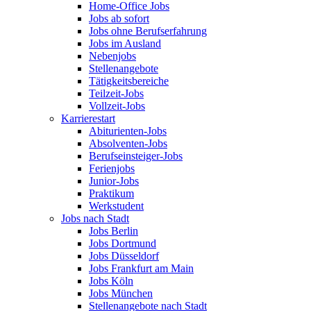
Home-Office Jobs
Jobs ab sofort
Jobs ohne Berufserfahrung
Jobs im Ausland
Nebenjobs
Stellenangebote
Tätigkeitsbereiche
Teilzeit-Jobs
Vollzeit-Jobs
Karrierestart
Abiturienten-Jobs
Absolventen-Jobs
Berufseinsteiger-Jobs
Ferienjobs
Junior-Jobs
Praktikum
Werkstudent
Jobs nach Stadt
Jobs Berlin
Jobs Dortmund
Jobs Düsseldorf
Jobs Frankfurt am Main
Jobs Köln
Jobs München
Stellenangebote nach Stadt