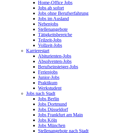
Home-Office Jobs
Jobs ab sofort
Jobs ohne Berufserfahrung
Jobs im Ausland
Nebenjobs
Stellenangebote
Tätigkeitsbereiche
Teilzeit-Jobs
Vollzeit-Jobs
Karrierestart
Abiturienten-Jobs
Absolventen-Jobs
Berufseinsteiger-Jobs
Ferienjobs
Junior-Jobs
Praktikum
Werkstudent
Jobs nach Stadt
Jobs Berlin
Jobs Dortmund
Jobs Düsseldorf
Jobs Frankfurt am Main
Jobs Köln
Jobs München
Stellenangebote nach Stadt