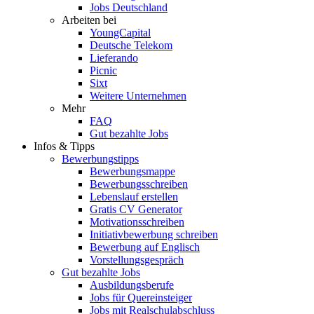
Jobs Deutschland
Arbeiten bei
YoungCapital
Deutsche Telekom
Lieferando
Picnic
Sixt
Weitere Unternehmen
Mehr
FAQ
Gut bezahlte Jobs
Infos & Tipps
Bewerbungstipps
Bewerbungsmappe
Bewerbungsschreiben
Lebenslauf erstellen
Gratis CV Generator
Motivationsschreiben
Initiativbewerbung schreiben
Bewerbung auf Englisch
Vorstellungsgespräch
Gut bezahlte Jobs
Ausbildungsberufe
Jobs für Quereinsteiger
Jobs mit Realschulabschluss