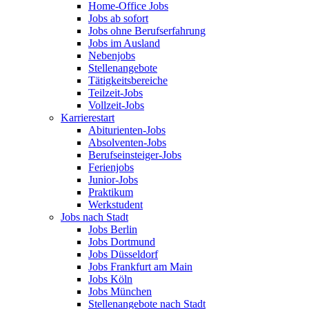
Home-Office Jobs
Jobs ab sofort
Jobs ohne Berufserfahrung
Jobs im Ausland
Nebenjobs
Stellenangebote
Tätigkeitsbereiche
Teilzeit-Jobs
Vollzeit-Jobs
Karrierestart
Abiturienten-Jobs
Absolventen-Jobs
Berufseinsteiger-Jobs
Ferienjobs
Junior-Jobs
Praktikum
Werkstudent
Jobs nach Stadt
Jobs Berlin
Jobs Dortmund
Jobs Düsseldorf
Jobs Frankfurt am Main
Jobs Köln
Jobs München
Stellenangebote nach Stadt