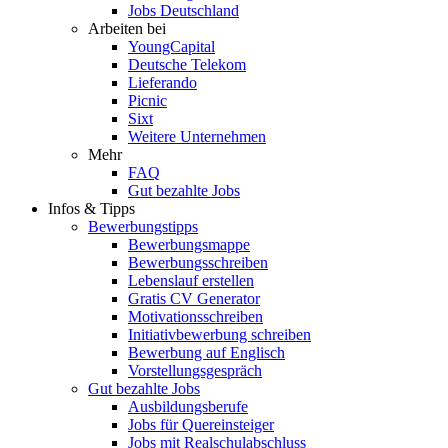
Jobs Deutschland
Arbeiten bei
YoungCapital
Deutsche Telekom
Lieferando
Picnic
Sixt
Weitere Unternehmen
Mehr
FAQ
Gut bezahlte Jobs
Infos & Tipps
Bewerbungstipps
Bewerbungsmappe
Bewerbungsschreiben
Lebenslauf erstellen
Gratis CV Generator
Motivationsschreiben
Initiativbewerbung schreiben
Bewerbung auf Englisch
Vorstellungsgespräch
Gut bezahlte Jobs
Ausbildungsberufe
Jobs für Quereinsteiger
Jobs mit Realschulabschluss