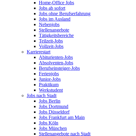
Home-Office Jobs
Jobs ab sofort
Jobs ohne Berufserfahrung
Jobs im Ausland
Nebenjobs
Stellenangebote
Tätigkeitsbereiche
Teilzeit-Jobs
Vollzeit-Jobs
Karrierestart
Abiturienten-Jobs
Absolventen-Jobs
Berufseinsteiger-Jobs
Ferienjobs
Junior-Jobs
Praktikum
Werkstudent
Jobs nach Stadt
Jobs Berlin
Jobs Dortmund
Jobs Düsseldorf
Jobs Frankfurt am Main
Jobs Köln
Jobs München
Stellenangebote nach Stadt