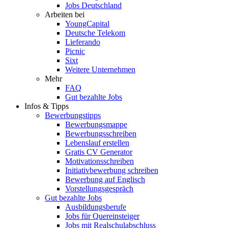
Jobs Deutschland
Arbeiten bei
YoungCapital
Deutsche Telekom
Lieferando
Picnic
Sixt
Weitere Unternehmen
Mehr
FAQ
Gut bezahlte Jobs
Infos & Tipps
Bewerbungstipps
Bewerbungsmappe
Bewerbungsschreiben
Lebenslauf erstellen
Gratis CV Generator
Motivationsschreiben
Initiativbewerbung schreiben
Bewerbung auf Englisch
Vorstellungsgespräch
Gut bezahlte Jobs
Ausbildungsberufe
Jobs für Quereinsteiger
Jobs mit Realschulabschluss