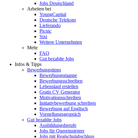
Jobs Deutschland
Arbeiten bei
YoungCapital
Deutsche Telekom
Lieferando
Picnic
Sixt
Weitere Unternehmen
Mehr
FAQ
Gut bezahlte Jobs
Infos & Tipps
Bewerbungstipps
Bewerbungsmappe
Bewerbungsschreiben
Lebenslauf erstellen
Gratis CV Generator
Motivationsschreiben
Initiativbewerbung schreiben
Bewerbung auf Englisch
Vorstellungsgespräch
Gut bezahlte Jobs
Ausbildungsberufe
Jobs für Quereinsteiger
Jobs mit Realschulabschluss