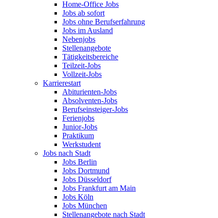
Home-Office Jobs
Jobs ab sofort
Jobs ohne Berufserfahrung
Jobs im Ausland
Nebenjobs
Stellenangebote
Tätigkeitsbereiche
Teilzeit-Jobs
Vollzeit-Jobs
Karrierestart
Abiturienten-Jobs
Absolventen-Jobs
Berufseinsteiger-Jobs
Ferienjobs
Junior-Jobs
Praktikum
Werkstudent
Jobs nach Stadt
Jobs Berlin
Jobs Dortmund
Jobs Düsseldorf
Jobs Frankfurt am Main
Jobs Köln
Jobs München
Stellenangebote nach Stadt