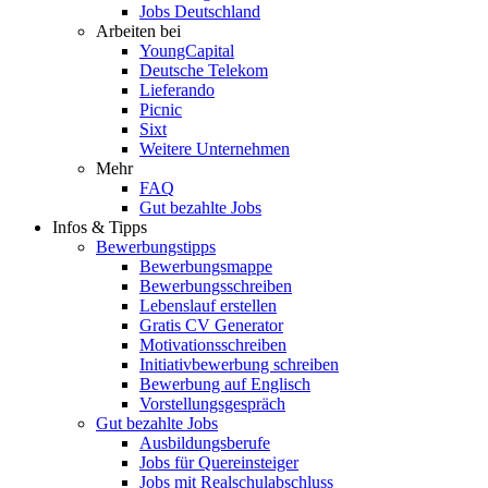
Jobs Deutschland
Arbeiten bei
YoungCapital
Deutsche Telekom
Lieferando
Picnic
Sixt
Weitere Unternehmen
Mehr
FAQ
Gut bezahlte Jobs
Infos & Tipps
Bewerbungstipps
Bewerbungsmappe
Bewerbungsschreiben
Lebenslauf erstellen
Gratis CV Generator
Motivationsschreiben
Initiativbewerbung schreiben
Bewerbung auf Englisch
Vorstellungsgespräch
Gut bezahlte Jobs
Ausbildungsberufe
Jobs für Quereinsteiger
Jobs mit Realschulabschluss