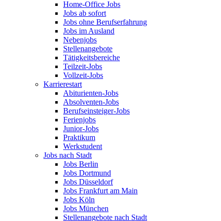
Home-Office Jobs
Jobs ab sofort
Jobs ohne Berufserfahrung
Jobs im Ausland
Nebenjobs
Stellenangebote
Tätigkeitsbereiche
Teilzeit-Jobs
Vollzeit-Jobs
Karrierestart
Abiturienten-Jobs
Absolventen-Jobs
Berufseinsteiger-Jobs
Ferienjobs
Junior-Jobs
Praktikum
Werkstudent
Jobs nach Stadt
Jobs Berlin
Jobs Dortmund
Jobs Düsseldorf
Jobs Frankfurt am Main
Jobs Köln
Jobs München
Stellenangebote nach Stadt