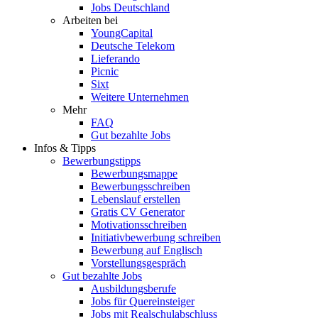
Jobs Deutschland
Arbeiten bei
YoungCapital
Deutsche Telekom
Lieferando
Picnic
Sixt
Weitere Unternehmen
Mehr
FAQ
Gut bezahlte Jobs
Infos & Tipps
Bewerbungstipps
Bewerbungsmappe
Bewerbungsschreiben
Lebenslauf erstellen
Gratis CV Generator
Motivationsschreiben
Initiativbewerbung schreiben
Bewerbung auf Englisch
Vorstellungsgespräch
Gut bezahlte Jobs
Ausbildungsberufe
Jobs für Quereinsteiger
Jobs mit Realschulabschluss