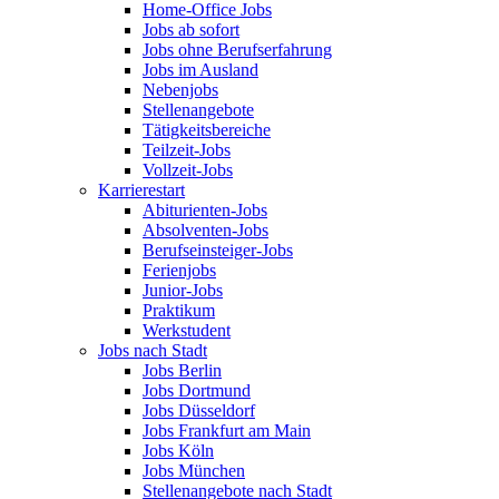
Home-Office Jobs
Jobs ab sofort
Jobs ohne Berufserfahrung
Jobs im Ausland
Nebenjobs
Stellenangebote
Tätigkeitsbereiche
Teilzeit-Jobs
Vollzeit-Jobs
Karrierestart
Abiturienten-Jobs
Absolventen-Jobs
Berufseinsteiger-Jobs
Ferienjobs
Junior-Jobs
Praktikum
Werkstudent
Jobs nach Stadt
Jobs Berlin
Jobs Dortmund
Jobs Düsseldorf
Jobs Frankfurt am Main
Jobs Köln
Jobs München
Stellenangebote nach Stadt