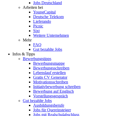
Jobs Deutschland
Arbeiten bei
YoungCapital
Deutsche Telekom
Lieferando
Picnic
Sixt
Weitere Unternehmen
Mehr
FAQ
Gut bezahlte Jobs
Infos & Tipps
Bewerbungstipps
Bewerbungsmappe
Bewerbungsschreiben
Lebenslauf erstellen
Gratis CV Generator
Motivationsschreiben
Initiativbewerbung schreiben
Bewerbung auf Englisch
Vorstellungsgespräch
Gut bezahlte Jobs
Ausbildungsberufe
Jobs für Quereinsteiger
Jobs mit Realschulabschluss