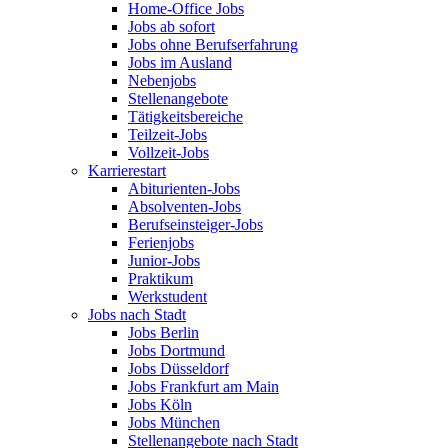
Home-Office Jobs
Jobs ab sofort
Jobs ohne Berufserfahrung
Jobs im Ausland
Nebenjobs
Stellenangebote
Tätigkeitsbereiche
Teilzeit-Jobs
Vollzeit-Jobs
Karrierestart
Abiturienten-Jobs
Absolventen-Jobs
Berufseinsteiger-Jobs
Ferienjobs
Junior-Jobs
Praktikum
Werkstudent
Jobs nach Stadt
Jobs Berlin
Jobs Dortmund
Jobs Düsseldorf
Jobs Frankfurt am Main
Jobs Köln
Jobs München
Stellenangebote nach Stadt