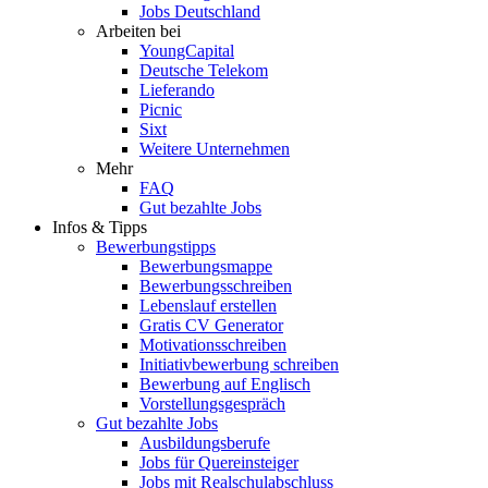
Jobs Deutschland
Arbeiten bei
YoungCapital
Deutsche Telekom
Lieferando
Picnic
Sixt
Weitere Unternehmen
Mehr
FAQ
Gut bezahlte Jobs
Infos & Tipps
Bewerbungstipps
Bewerbungsmappe
Bewerbungsschreiben
Lebenslauf erstellen
Gratis CV Generator
Motivationsschreiben
Initiativbewerbung schreiben
Bewerbung auf Englisch
Vorstellungsgespräch
Gut bezahlte Jobs
Ausbildungsberufe
Jobs für Quereinsteiger
Jobs mit Realschulabschluss