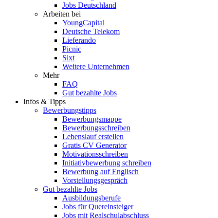
Jobs Deutschland
Arbeiten bei
YoungCapital
Deutsche Telekom
Lieferando
Picnic
Sixt
Weitere Unternehmen
Mehr
FAQ
Gut bezahlte Jobs
Infos & Tipps
Bewerbungstipps
Bewerbungsmappe
Bewerbungsschreiben
Lebenslauf erstellen
Gratis CV Generator
Motivationsschreiben
Initiativbewerbung schreiben
Bewerbung auf Englisch
Vorstellungsgespräch
Gut bezahlte Jobs
Ausbildungsberufe
Jobs für Quereinsteiger
Jobs mit Realschulabschluss