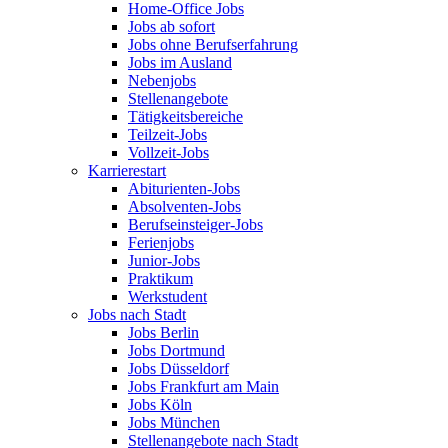
Home-Office Jobs
Jobs ab sofort
Jobs ohne Berufserfahrung
Jobs im Ausland
Nebenjobs
Stellenangebote
Tätigkeitsbereiche
Teilzeit-Jobs
Vollzeit-Jobs
Karrierestart
Abiturienten-Jobs
Absolventen-Jobs
Berufseinsteiger-Jobs
Ferienjobs
Junior-Jobs
Praktikum
Werkstudent
Jobs nach Stadt
Jobs Berlin
Jobs Dortmund
Jobs Düsseldorf
Jobs Frankfurt am Main
Jobs Köln
Jobs München
Stellenangebote nach Stadt