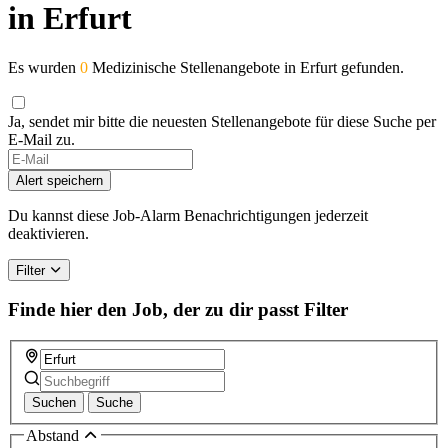
in Erfurt
Es wurden
0
Medizinische Stellenangebote in Erfurt gefunden.
Ja, sendet mir bitte die neuesten Stellenangebote für diese Suche per
E-Mail zu.
If
you
Alert speichern
are
a
Du kannst diese Job-Alarm Benachrichtigungen jederzeit
human,
deaktivieren.
ignore
this
Filter
field
Finde hier den Job, der zu dir passt
Filter
Suchen
Suche
Abstand