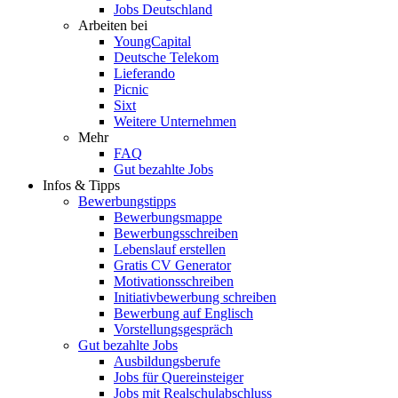
Jobs Deutschland
Arbeiten bei
YoungCapital
Deutsche Telekom
Lieferando
Picnic
Sixt
Weitere Unternehmen
Mehr
FAQ
Gut bezahlte Jobs
Infos & Tipps
Bewerbungstipps
Bewerbungsmappe
Bewerbungsschreiben
Lebenslauf erstellen
Gratis CV Generator
Motivationsschreiben
Initiativbewerbung schreiben
Bewerbung auf Englisch
Vorstellungsgespräch
Gut bezahlte Jobs
Ausbildungsberufe
Jobs für Quereinsteiger
Jobs mit Realschulabschluss