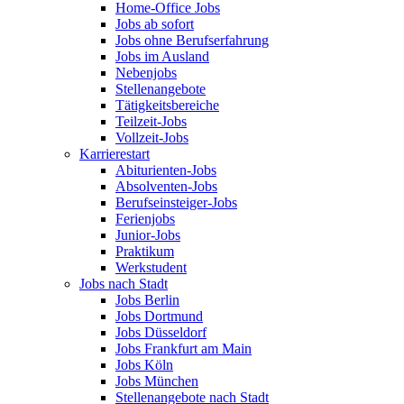
Home-Office Jobs
Jobs ab sofort
Jobs ohne Berufserfahrung
Jobs im Ausland
Nebenjobs
Stellenangebote
Tätigkeitsbereiche
Teilzeit-Jobs
Vollzeit-Jobs
Karrierestart
Abiturienten-Jobs
Absolventen-Jobs
Berufseinsteiger-Jobs
Ferienjobs
Junior-Jobs
Praktikum
Werkstudent
Jobs nach Stadt
Jobs Berlin
Jobs Dortmund
Jobs Düsseldorf
Jobs Frankfurt am Main
Jobs Köln
Jobs München
Stellenangebote nach Stadt