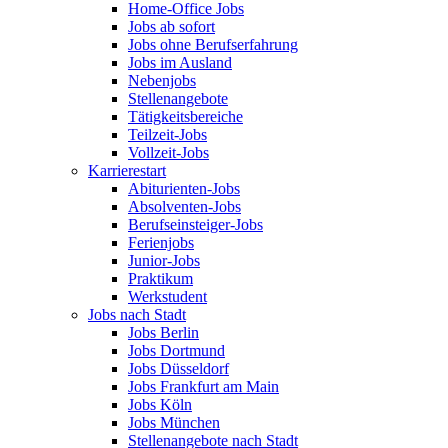
Home-Office Jobs
Jobs ab sofort
Jobs ohne Berufserfahrung
Jobs im Ausland
Nebenjobs
Stellenangebote
Tätigkeitsbereiche
Teilzeit-Jobs
Vollzeit-Jobs
Karrierestart
Abiturienten-Jobs
Absolventen-Jobs
Berufseinsteiger-Jobs
Ferienjobs
Junior-Jobs
Praktikum
Werkstudent
Jobs nach Stadt
Jobs Berlin
Jobs Dortmund
Jobs Düsseldorf
Jobs Frankfurt am Main
Jobs Köln
Jobs München
Stellenangebote nach Stadt