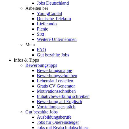
Jobs Deutschland
Arbeiten bei
YoungCapital
Deutsche Telekom
Lieferando
Picnic
Sixt
Weitere Unternehmen
Mehr
FAQ
Gut bezahlte Jobs
Infos & Tipps
Bewerbungstipps
Bewerbungsmappe
Bewerbungsschreiben
Lebenslauf erstellen
Gratis CV Generator
Motivationsschreiben
Initiativbewerbung schreiben
Bewerbung auf Englisch
Vorstellungsgespräch
Gut bezahlte Jobs
Ausbildungsberufe
Jobs für Quereinsteiger
Jobs mit Realschulabschluss