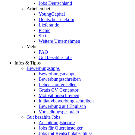
Jobs Deutschland
Arbeiten bei
YoungCapital
Deutsche Telekom
Lieferando
Picnic
Sixt
Weitere Unternehmen
Mehr
FAQ
Gut bezahlte Jobs
Infos & Tipps
Bewerbungstipps
Bewerbungsmappe
Bewerbungsschreiben
Lebenslauf erstellen
Gratis CV Generator
Motivationsschreiben
Initiativbewerbung schreiben
Bewerbung auf Englisch
Vorstellungsgespräch
Gut bezahlte Jobs
Ausbildungsberufe
Jobs für Quereinsteiger
Jobs mit Realschulabschluss