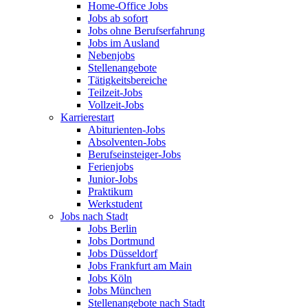
Home-Office Jobs
Jobs ab sofort
Jobs ohne Berufserfahrung
Jobs im Ausland
Nebenjobs
Stellenangebote
Tätigkeitsbereiche
Teilzeit-Jobs
Vollzeit-Jobs
Karrierestart
Abiturienten-Jobs
Absolventen-Jobs
Berufseinsteiger-Jobs
Ferienjobs
Junior-Jobs
Praktikum
Werkstudent
Jobs nach Stadt
Jobs Berlin
Jobs Dortmund
Jobs Düsseldorf
Jobs Frankfurt am Main
Jobs Köln
Jobs München
Stellenangebote nach Stadt