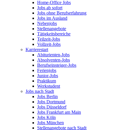
Home-Office Jobs
Jobs ab sofort
Jobs ohne Berufserfahrung
Jobs im Ausland
Nebenjobs
Stellenangebote
Tätigkeitsbereiche
Teilzeit-Jobs
Vollzeit-Jobs
Karrierestart
Abiturienten-Jobs
Absolventen-Jobs
Berufseinsteiger-Jobs
Ferienjobs
Junior-Jobs
Praktikum
Werkstudent
Jobs nach Stadt
Jobs Berlin
Jobs Dortmund
Jobs Düsseldorf
Jobs Frankfurt am Main
Jobs Köln
Jobs München
Stellenangebote nach Stadt