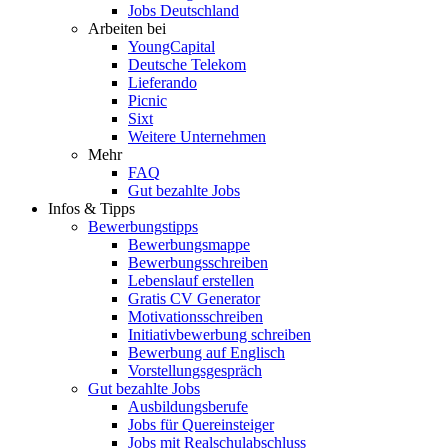
Jobs Deutschland
Arbeiten bei
YoungCapital
Deutsche Telekom
Lieferando
Picnic
Sixt
Weitere Unternehmen
Mehr
FAQ
Gut bezahlte Jobs
Infos & Tipps
Bewerbungstipps
Bewerbungsmappe
Bewerbungsschreiben
Lebenslauf erstellen
Gratis CV Generator
Motivationsschreiben
Initiativbewerbung schreiben
Bewerbung auf Englisch
Vorstellungsgespräch
Gut bezahlte Jobs
Ausbildungsberufe
Jobs für Quereinsteiger
Jobs mit Realschulabschluss