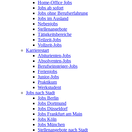
Home-Office Jobs
Jobs ab sofort
Jobs ohne Berufserfahrung
Jobs im Ausland
Nebenjobs
Stellenangebote
Tätigkeitsbereiche
Teilzeit-Jobs
Vollzeit-Jobs
Karrierestart
Abiturienten-Jobs
Absolventen-Jobs
Berufseinsteiger-Jobs
Ferienjobs
Junior-Jobs
Praktikum
Werkstudent
Jobs nach Stadt
Jobs Berlin
Jobs Dortmund
Jobs Düsseldorf
Jobs Frankfurt am Main
Jobs Köln
Jobs München
Stellenangebote nach Stadt