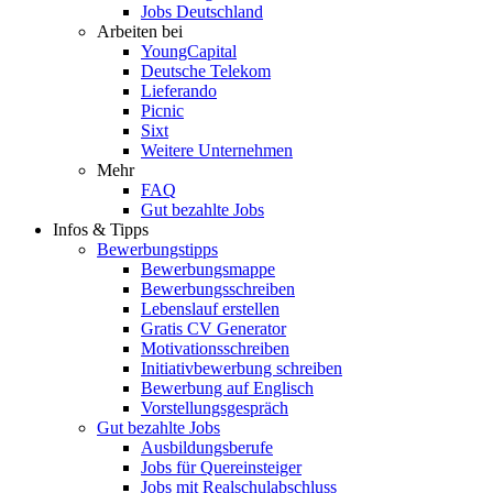
Jobs Deutschland
Arbeiten bei
YoungCapital
Deutsche Telekom
Lieferando
Picnic
Sixt
Weitere Unternehmen
Mehr
FAQ
Gut bezahlte Jobs
Infos & Tipps
Bewerbungstipps
Bewerbungsmappe
Bewerbungsschreiben
Lebenslauf erstellen
Gratis CV Generator
Motivationsschreiben
Initiativbewerbung schreiben
Bewerbung auf Englisch
Vorstellungsgespräch
Gut bezahlte Jobs
Ausbildungsberufe
Jobs für Quereinsteiger
Jobs mit Realschulabschluss