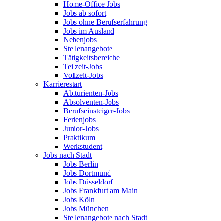
Home-Office Jobs
Jobs ab sofort
Jobs ohne Berufserfahrung
Jobs im Ausland
Nebenjobs
Stellenangebote
Tätigkeitsbereiche
Teilzeit-Jobs
Vollzeit-Jobs
Karrierestart
Abiturienten-Jobs
Absolventen-Jobs
Berufseinsteiger-Jobs
Ferienjobs
Junior-Jobs
Praktikum
Werkstudent
Jobs nach Stadt
Jobs Berlin
Jobs Dortmund
Jobs Düsseldorf
Jobs Frankfurt am Main
Jobs Köln
Jobs München
Stellenangebote nach Stadt