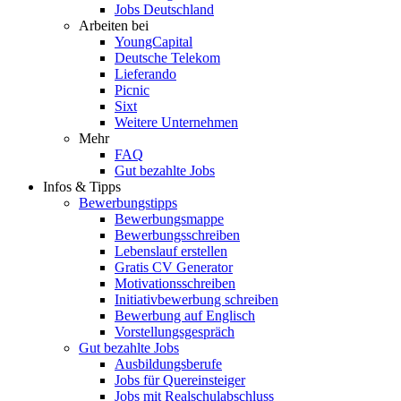
Jobs Deutschland
Arbeiten bei
YoungCapital
Deutsche Telekom
Lieferando
Picnic
Sixt
Weitere Unternehmen
Mehr
FAQ
Gut bezahlte Jobs
Infos & Tipps
Bewerbungstipps
Bewerbungsmappe
Bewerbungsschreiben
Lebenslauf erstellen
Gratis CV Generator
Motivationsschreiben
Initiativbewerbung schreiben
Bewerbung auf Englisch
Vorstellungsgespräch
Gut bezahlte Jobs
Ausbildungsberufe
Jobs für Quereinsteiger
Jobs mit Realschulabschluss